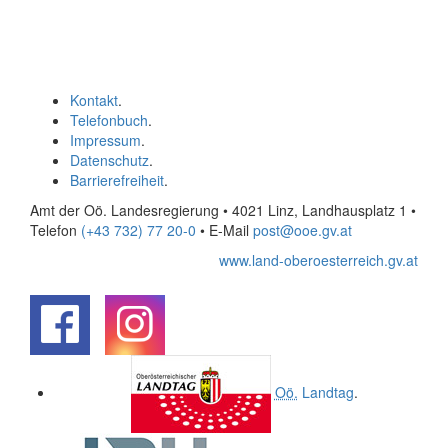
Kontakt
.
Telefonbuch
.
Impressum
.
Datenschutz
.
Barrierefreiheit
.
Amt der Oö. Landesregierung • 4021 Linz, Landhausplatz 1
•
Telefon
(+43 732) 77 20-0
• E-Mail
post@ooe.gv.at
www.land-oberoesterreich.gv.at
.
.
Oö.
Landtag
.