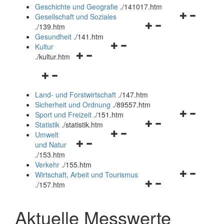
und
Geschichte und Geografie
.
/141017.htm
schließen
Navigationsm
Gesellschaft und Soziales
Navigationsmenü
öffnen
.
/139.htm
öffnen
und
Gesundheit
.
/141.htm
Navigationsmenü
und
schließen
Kultur
Navigationsmenü
öffnen
schließen
.
/kultur.htm
öffnen
und
Navigationsmenü
und
schließen
öffnen
schließen
Land- und Forstwirtschaft
.
/147.htm
und
Sicherheit und Ordnung
.
/89557.htm
schließen
Navigationsm
Sport und Freizeit
.
/151.htm
Navigationsmenü
öffnen
Statistik
.
/statistik.htm
Navigationsmenü
öffnen
und
Umwelt
Navigationsmenü
öffnen
und
schließen
und Natur
öffnen
und
schließen
.
/153.htm
und
schließen
Verkehr
.
/155.htm
schließen
Navigationsm
Wirtschaft, Arbeit und Tourismus
Navigationsmenü
öffnen
.
/157.htm
öffnen
und
und
schließen
Aktuelle Messwerte
schließen