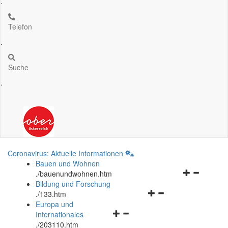
.
Telefon
.
Suche
.
Coronavirus: Aktuelle Informationen
Bauen und Wohnen
Navigationsm
.
/bauenundwohnen.htm
öffnen
Bildung und Forschung
Navigationsmenü
und
.
/133.htm
öffnen
schließen
Europa und
Navigationsmenü
und
Internationales
öffnen
schließen
.
/203110.htm