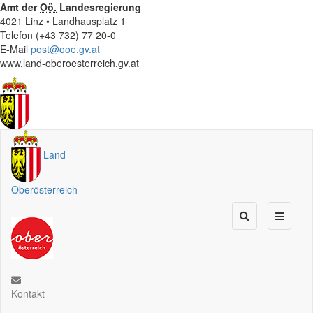
Amt der
Oö.
Landesregierung
4021 Linz • Landhausplatz 1
Telefon (+43 732) 77 20-0
E-Mail
post@ooe.gv.at
www.land-oberoesterreich.gv.at
Land
Oberösterreich
Kontakt