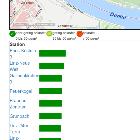
Quellen:
DORIS
,
basemap.at
sehr gering belastet
gering belastet
belastet
0 bis 35 µg/m³
35 bis 50 µg/m³
> 50 µg/m³
Station
Enns-Kristein
3
Linz-Neue
Welt
Gallneukirchen
3
Feuerkogel
Braunau
Zentrum
Grünbach
Linz-24er-
Turm
Linz-