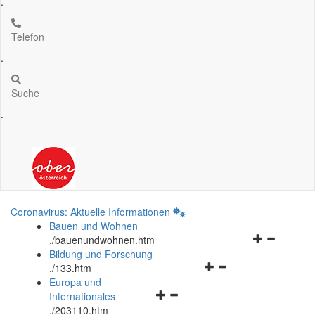
.
Telefon
.
Suche
.
Coronavirus: Aktuelle Informationen
Bauen und Wohnen
Navigationsm
.
/bauenundwohnen.htm
öffnen
Bildung und Forschung
Navigationsmenü
und
.
/133.htm
öffnen
schließen
Europa und
Navigationsmenü
und
Internationales
öffnen
schließen
.
/203110.htm