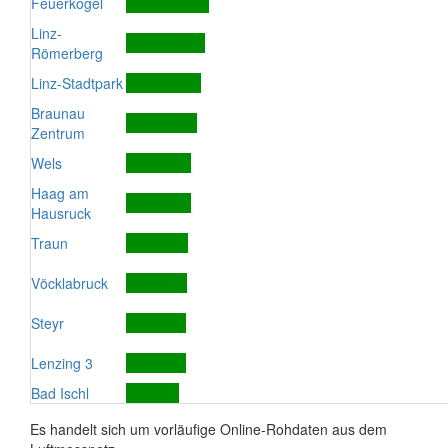
Feuerkogel
Linz-
Römerberg
Linz-Stadtpark
Braunau
Zentrum
Wels
Haag am
Hausruck
Traun
Vöcklabruck
Steyr
Lenzing 3
Bad Ischl
Es handelt sich um vorläufige Online-Rohdaten aus dem