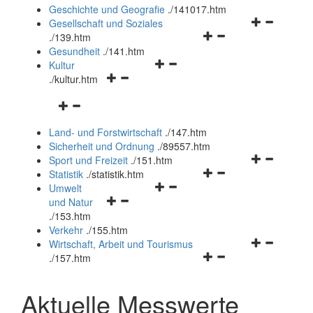
und
Geschichte und Geografie
.
/141017.htm
schließen
Navigationsm
Gesellschaft und Soziales
Navigationsmenü
öffnen
.
/139.htm
öffnen
und
Gesundheit
.
/141.htm
Navigationsmenü
und
schließen
Kultur
Navigationsmenü
öffnen
schließen
.
/kultur.htm
öffnen
und
Navigationsmenü
und
schließen
öffnen
schließen
Land- und Forstwirtschaft
.
/147.htm
und
Sicherheit und Ordnung
.
/89557.htm
schließen
Navigationsm
Sport und Freizeit
.
/151.htm
Navigationsmenü
öffnen
Statistik
.
/statistik.htm
Navigationsmenü
öffnen
und
Umwelt
Navigationsmenü
öffnen
und
schließen
und Natur
öffnen
und
schließen
.
/153.htm
und
schließen
Verkehr
.
/155.htm
schließen
Navigationsm
Wirtschaft, Arbeit und Tourismus
Navigationsmenü
öffnen
.
/157.htm
öffnen
und
und
schließen
Aktuelle Messwerte
schließen