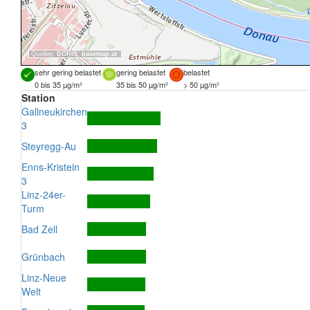
Quellen:
DORIS
,
basemap.at
sehr gering belastet
gering belastet
belastet
0 bis 35 µg/m³
35 bis 50 µg/m³
> 50 µg/m³
Station
Gallneukirchen
3
Steyregg-Au
Enns-Kristein
3
Linz-24er-
Turm
Bad Zell
Grünbach
Linz-Neue
Welt