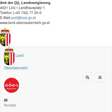
Amt der
Oö.
Landesregierung
4021 Linz • Landhausplatz 1
Telefon (+43 732) 77 20-0
E-Mail
post@ooe.gv.at
www.land-oberoesterreich.gv.at
Land
Oberösterreich
Kontakt