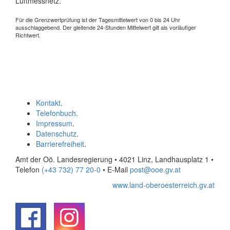
Luftmessnetz.
Für die Grenzwertprüfung ist der Tagesmittelwert von 0 bis 24 Uhr
ausschlaggebend. Der gleitende 24-Stunden Mittelwert gilt als vorläufiger
Richtwert.
Kontakt
.
Telefonbuch
.
Impressum
.
Datenschutz
.
Barrierefreiheit
.
Amt der Oö. Landesregierung • 4021 Linz, Landhausplatz 1
•
Telefon
(+43 732) 77 20-0
• E-Mail
post@ooe.gv.at
www.land-oberoesterreich.gv.at