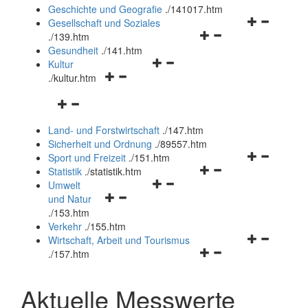
und
Geschichte und Geografie
.
/141017.htm
schließen
Navigationsm
Gesellschaft und Soziales
Navigationsmenü
öffnen
.
/139.htm
öffnen
und
Gesundheit
.
/141.htm
Navigationsmenü
und
schließen
Kultur
Navigationsmenü
öffnen
schließen
.
/kultur.htm
öffnen
und
Navigationsmenü
und
schließen
öffnen
schließen
Land- und Forstwirtschaft
.
/147.htm
und
Sicherheit und Ordnung
.
/89557.htm
schließen
Navigationsm
Sport und Freizeit
.
/151.htm
Navigationsmenü
öffnen
Statistik
.
/statistik.htm
Navigationsmenü
öffnen
und
Umwelt
Navigationsmenü
öffnen
und
schließen
und Natur
öffnen
und
schließen
.
/153.htm
und
schließen
Verkehr
.
/155.htm
schließen
Navigationsm
Wirtschaft, Arbeit und Tourismus
Navigationsmenü
öffnen
.
/157.htm
öffnen
und
und
schließen
Aktuelle Messwerte
schließen