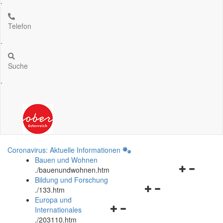
.
Telefon
.
Suche
.
Coronavirus: Aktuelle Informationen
Bauen und Wohnen
Navigationsm
.
/bauenundwohnen.htm
öffnen
Bildung und Forschung
Navigationsmenü
und
.
/133.htm
öffnen
schließen
Europa und
Navigationsmenü
und
Internationales
öffnen
schließen
.
/203110.htm