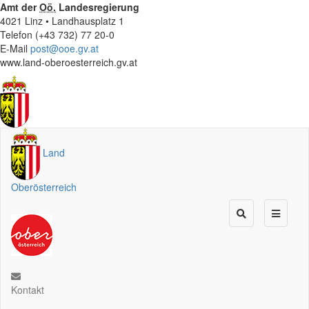
Amt der
Oö.
Landesregierung
4021 Linz • Landhausplatz 1
Telefon (+43 732) 77 20-0
E-Mail
post@ooe.gv.at
www.land-oberoesterreich.gv.at
Land
Oberösterreich
Kontakt