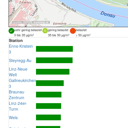
Quellen:
DORIS
,
basemap.at
sehr gering belastet
gering belastet
belastet
0 bis 35 µg/m³
35 bis 50 µg/m³
> 50 µg/m³
Station
Enns-Kristein
3
Steyregg-Au
Linz-Neue
Welt
Gallneukirchen
3
Braunau
Zentrum
Linz-24er-
Turm
Wels