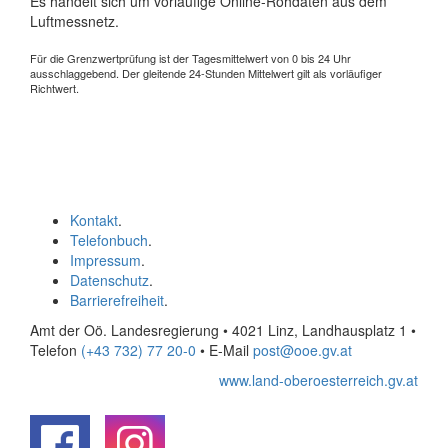
Es handelt sich um vorläufige Online-Rohdaten aus dem
Luftmessnetz.
Für die Grenzwertprüfung ist der Tagesmittelwert von 0 bis 24 Uhr
ausschlaggebend. Der gleitende 24-Stunden Mittelwert gilt als vorläufiger
Richtwert.
Kontakt
.
Telefonbuch
.
Impressum
.
Datenschutz
.
Barrierefreiheit
.
Amt der Oö. Landesregierung • 4021 Linz, Landhausplatz 1
•
Telefon
(+43 732) 77 20-0
• E-Mail
post@ooe.gv.at
www.land-oberoesterreich.gv.at