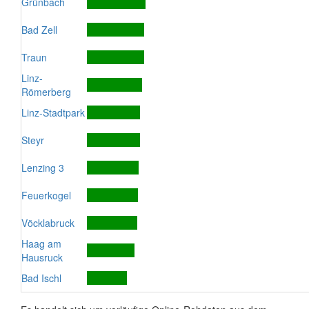
Grünbach
Bad Zell
Traun
Linz-
Römerberg
Linz-Stadtpark
Steyr
Lenzing 3
Feuerkogel
Vöcklabruck
Haag am
Hausruck
Bad Ischl