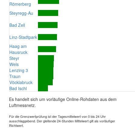
Römerberg
Steyregg-Au
Bad Zell
Linz-Stadtpark
Haag am
Hausruck
Steyr
Wels
Lenzing 3
Traun
Vöcklabruck
Bad Ischl
Es handelt sich um vorläufige Online-Rohdaten aus dem
Luftmessnetz.
Für die Grenzwertprüfung ist der Tagesmittelwert von 0 bis 24 Uhr
ausschlaggebend. Der gleitende 24-Stunden Mittelwert gilt als vorläufiger
Richtwert.