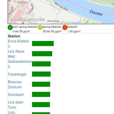
Quellen:
DORIS
,
basemap.at
sehr gering belastet
gering belastet
belastet
0 bis 35 µg/m³
35 bis 50 µg/m³
> 50 µg/m³
Station
Enns-Kristein
3
Linz-Neue
Welt
Gallneukirchen
3
Feuerkogel
Braunau
Zentrum
Grünbach
Linz-24er-
Turm
Linz-