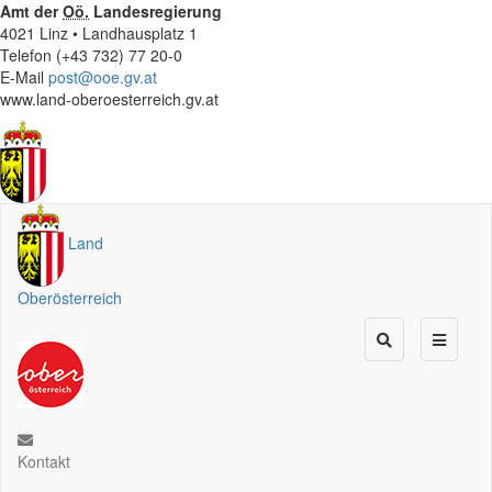
Amt der
Oö.
Landesregierung
4021 Linz • Landhausplatz 1
Telefon (+43 732) 77 20-0
E-Mail
post@ooe.gv.at
www.land-oberoesterreich.gv.at
Land
Oberösterreich
Kontakt