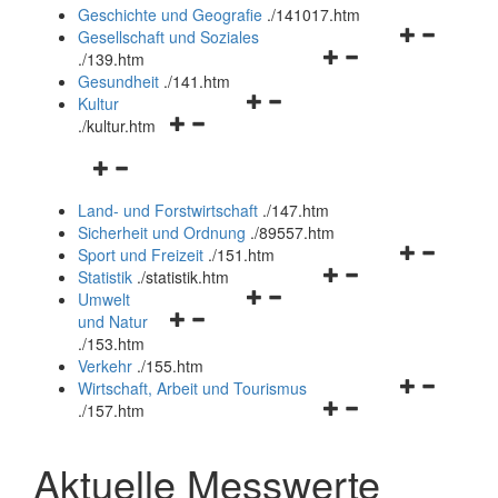
und
Geschichte und Geografie
.
/141017.htm
schließen
Navigationsm
Gesellschaft und Soziales
Navigationsmenü
öffnen
.
/139.htm
öffnen
und
Gesundheit
.
/141.htm
Navigationsmenü
und
schließen
Kultur
Navigationsmenü
öffnen
schließen
.
/kultur.htm
öffnen
und
Navigationsmenü
und
schließen
öffnen
schließen
Land- und Forstwirtschaft
.
/147.htm
und
Sicherheit und Ordnung
.
/89557.htm
schließen
Navigationsm
Sport und Freizeit
.
/151.htm
Navigationsmenü
öffnen
Statistik
.
/statistik.htm
Navigationsmenü
öffnen
und
Umwelt
Navigationsmenü
öffnen
und
schließen
und Natur
öffnen
und
schließen
.
/153.htm
und
schließen
Verkehr
.
/155.htm
schließen
Navigationsm
Wirtschaft, Arbeit und Tourismus
Navigationsmenü
öffnen
.
/157.htm
öffnen
und
und
schließen
Aktuelle Messwerte
schließen