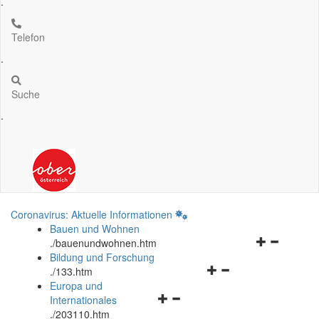
.
Telefon
.
Suche
.
Coronavirus: Aktuelle Informationen
Bauen und Wohnen
Navigationsm
.
/bauenundwohnen.htm
öffnen
Bildung und Forschung
Navigationsmenü
und
.
/133.htm
öffnen
schließen
Europa und
Navigationsmenü
und
Internationales
öffnen
schließen
.
/203110.htm