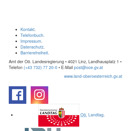
Kontakt
.
Telefonbuch
.
Impressum
.
Datenschutz
.
Barrierefreiheit
.
Amt der Oö. Landesregierung • 4021 Linz, Landhausplatz 1
•
Telefon
(+43 732) 77 20-0
• E-Mail
post@ooe.gv.at
www.land-oberoesterreich.gv.at
.
.
Oö.
Landtag
.