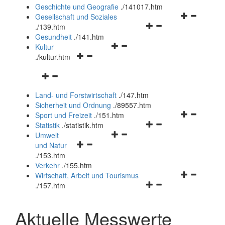
und
Geschichte und Geografie
.
/141017.htm
schließen
Navigationsm
Gesellschaft und Soziales
Navigationsmenü
öffnen
.
/139.htm
öffnen
und
Gesundheit
.
/141.htm
Navigationsmenü
und
schließen
Kultur
Navigationsmenü
öffnen
schließen
.
/kultur.htm
öffnen
und
Navigationsmenü
und
schließen
öffnen
schließen
Land- und Forstwirtschaft
.
/147.htm
und
Sicherheit und Ordnung
.
/89557.htm
schließen
Navigationsm
Sport und Freizeit
.
/151.htm
Navigationsmenü
öffnen
Statistik
.
/statistik.htm
Navigationsmenü
öffnen
und
Umwelt
Navigationsmenü
öffnen
und
schließen
und Natur
öffnen
und
schließen
.
/153.htm
und
schließen
Verkehr
.
/155.htm
schließen
Navigationsm
Wirtschaft, Arbeit und Tourismus
Navigationsmenü
öffnen
.
/157.htm
öffnen
und
und
schließen
Aktuelle Messwerte
schließen