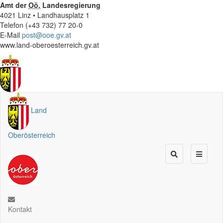
Amt der
Oö.
Landesregierung
4021 Linz • Landhausplatz 1
Telefon (+43 732) 77 20-0
E-Mail
post@ooe.gv.at
www.land-oberoesterreich.gv.at
Land
Oberösterreich
Kontakt