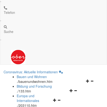
.
Telefon
.
Suche
.
Coronavirus: Aktuelle Informationen
Bauen und Wohnen
Navigationsm
.
/bauenundwohnen.htm
öffnen
Bildung und Forschung
Navigationsmenü
und
.
/133.htm
öffnen
schließen
Europa und
Navigationsmenü
und
Internationales
öffnen
schließen
.
/203110.htm