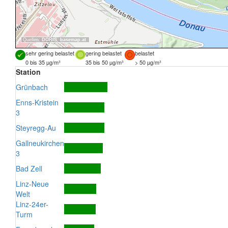
Quellen:
DORIS
,
basemap.at
sehr gering belastet
gering belastet
belastet
0 bis 35 µg/m³
35 bis 50 µg/m³
> 50 µg/m³
Station
Grünbach
Enns-Kristein
3
Steyregg-Au
Gallneukirchen
3
Bad Zell
Linz-Neue
Welt
Linz-24er-
Turm