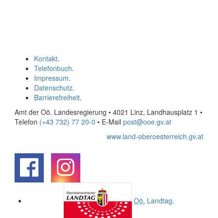
Kontakt
.
Telefonbuch
.
Impressum
.
Datenschutz
.
Barrierefreiheit
.
Amt der Oö. Landesregierung • 4021 Linz, Landhausplatz 1
•
Telefon
(+43 732) 77 20-0
• E-Mail
post@ooe.gv.at
www.land-oberoesterreich.gv.at
.
.
Oö.
Landtag
.