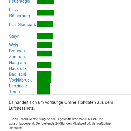
Feuerkogel
Linz-
Römerberg
Linz-Stadtpark
Steyr
Wels
Braunau
Zentrum
Haag am
Hausruck
Bad Ischl
Vöcklabruck
Lenzing 3
Traun
Es handelt sich um vorläufige Online-Rohdaten aus dem
Luftmessnetz.
Für die Grenzwertprüfung ist der Tagesmittelwert von 0 bis 24 Uhr
ausschlaggebend. Der gleitende 24-Stunden Mittelwert gilt als vorläufiger
Richtwert.