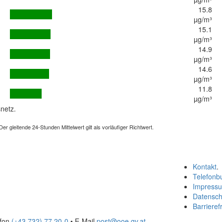
15.8
µg/m³
15.1
µg/m³
14.9
µg/m³
14.6
µg/m³
11.8
µg/m³
netz.
 gleitende 24-Stunden Mittelwert gilt als vorläufiger Richtwert.
Kontakt
.
Telefonb
Impress
Datensch
Barrierefr
efon
(+43 732) 77 20-0
• E-Mail
post@ooe.gv.at