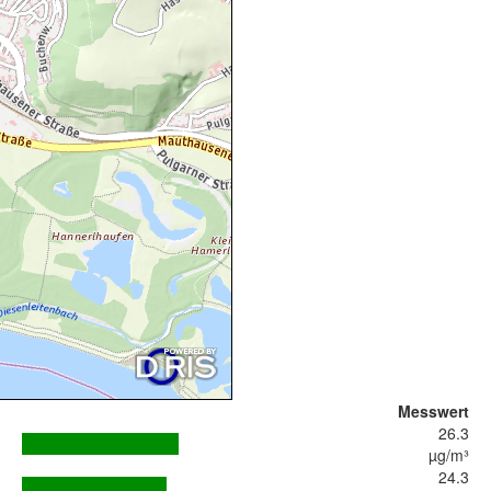
Messwert
26.3
µg/m³
24.3