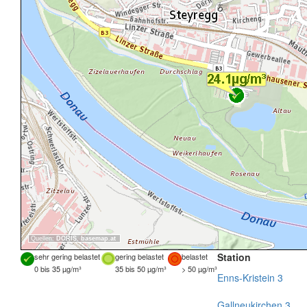
Quellen:
DORIS
,
basemap.at
Station
sehr gering belastet
gering belastet
belastet
0 bis 35 µg/m³
35 bis 50 µg/m³
> 50 µg/m³
Enns-Kristein 3
Gallneukirchen 3