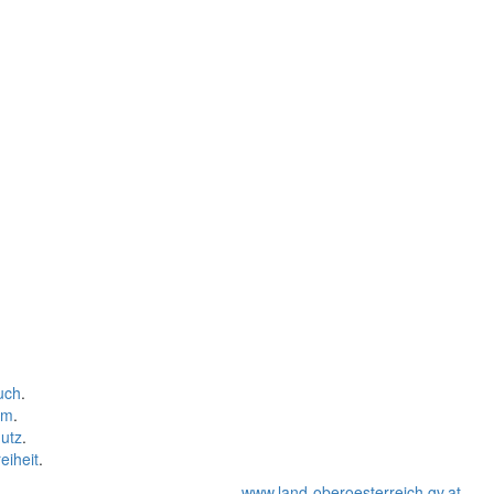
uch
.
um
.
utz
.
eiheit
.
www.land-oberoesterreich.gv.at