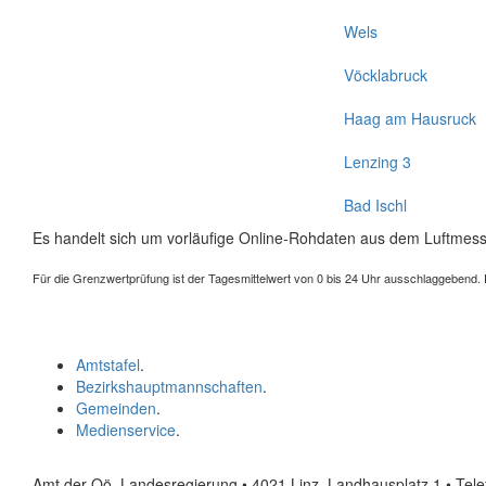
Wels
Vöcklabruck
Haag am Hausruck
Lenzing 3
Bad Ischl
Es handelt sich um vorläufige Online-Rohdaten aus dem Luftmess
Für die Grenzwertprüfung ist der Tagesmittelwert von 0 bis 24 Uhr ausschlaggebend. Der
Amtstafel
.
Bezirkshauptmannschaften
.
Gemeinden
.
Medienservice
.
Amt der Oö. Landesregierung • 4021 Linz, Landhausplatz 1
• Tel