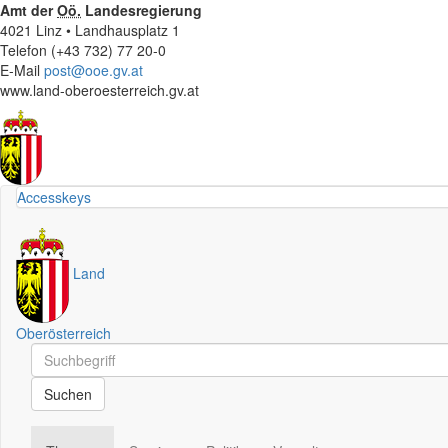
Amt der
Oö.
Landesregierung
4021 Linz • Landhausplatz 1
Telefon (+43 732) 77 20-0
E-Mail
post@ooe.gv.at
www.land-oberoesterreich.gv.at
Accesskeys
Land
Oberösterreich
Schnellsuche
Schnellsuche
Suchen