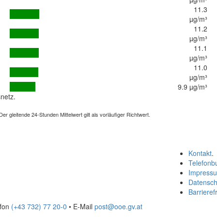
11.3
µg/m³
11.2
µg/m³
11.1
µg/m³
11.0
µg/m³
9.9 µg/m³
netz.
 gleitende 24-Stunden Mittelwert gilt als vorläufiger Richtwert.
Kontakt
.
Telefonb
Impress
Datensch
Barrierefr
efon
(+43 732) 77 20-0
• E-Mail
post@ooe.gv.at