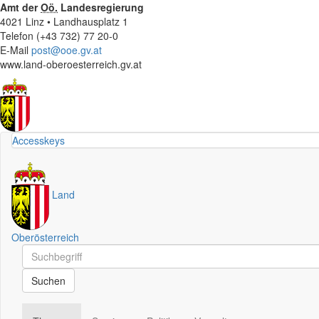
Amt der
Oö.
Landesregierung
4021 Linz • Landhausplatz 1
Telefon (+43 732) 77 20-0
E-Mail
post@ooe.gv.at
www.land-oberoesterreich.gv.at
Accesskeys
Land
Oberösterreich
Schnellsuche
Schnellsuche
Suchen