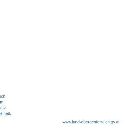
uch
.
um
.
utz
.
eiheit
.
www.land-oberoesterreich.gv.at