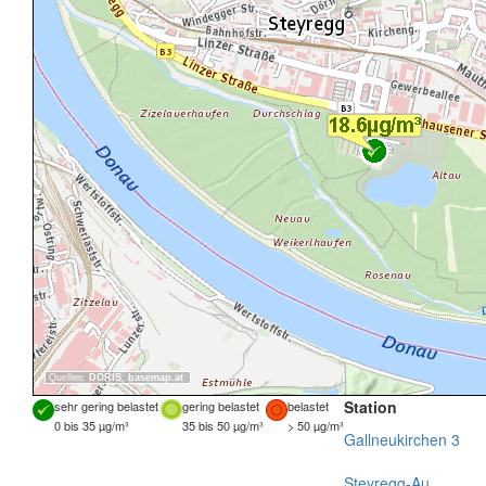
Quellen:
DORIS
,
basemap.at
Station
sehr gering belastet
gering belastet
belastet
0 bis 35 µg/m³
35 bis 50 µg/m³
> 50 µg/m³
Gallneukirchen 3
Steyregg-Au