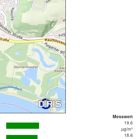
Messwert
19.6
µg/m³
18.6