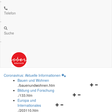
.
Telefon
.
Suche
.
Coronavirus: Aktuelle Informationen
Bauen und Wohnen
Navigationsm
.
/bauenundwohnen.htm
öffnen
Bildung und Forschung
Navigationsmenü
und
.
/133.htm
öffnen
schließen
Europa und
Navigationsmenü
und
Internationales
öffnen
schließen
.
/203110.htm