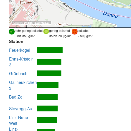
Quellen:
DORIS
,
basemap.at
sehr gering belastet
gering belastet
belastet
0 bis 35 µg/m³
35 bis 50 µg/m³
> 50 µg/m³
Station
Feuerkogel
Enns-Kristein
3
Grünbach
Gallneukirchen
3
Bad Zell
Steyregg-Au
Linz-Neue
Welt
Linz-