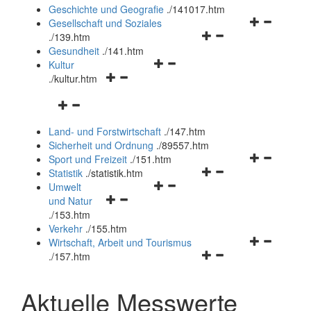
und
Geschichte und Geografie
.
/141017.htm
schließen
Navigationsm
Gesellschaft und Soziales
Navigationsmenü
öffnen
.
/139.htm
öffnen
und
Gesundheit
.
/141.htm
Navigationsmenü
und
schließen
Kultur
Navigationsmenü
öffnen
schließen
.
/kultur.htm
öffnen
und
Navigationsmenü
und
schließen
öffnen
schließen
Land- und Forstwirtschaft
.
/147.htm
und
Sicherheit und Ordnung
.
/89557.htm
schließen
Navigationsm
Sport und Freizeit
.
/151.htm
Navigationsmenü
öffnen
Statistik
.
/statistik.htm
Navigationsmenü
öffnen
und
Umwelt
Navigationsmenü
öffnen
und
schließen
und Natur
öffnen
und
schließen
.
/153.htm
und
schließen
Verkehr
.
/155.htm
schließen
Navigationsm
Wirtschaft, Arbeit und Tourismus
Navigationsmenü
öffnen
.
/157.htm
öffnen
und
und
schließen
Aktuelle Messwerte
schließen