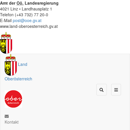
Amt der
Oö.
Landesregierung
4021 Linz • Landhausplatz 1
Telefon (+43 732) 77 20-0
E-Mail
post@ooe.gv.at
www.land-oberoesterreich.gv.at
Land
Oberösterreich
Kontakt