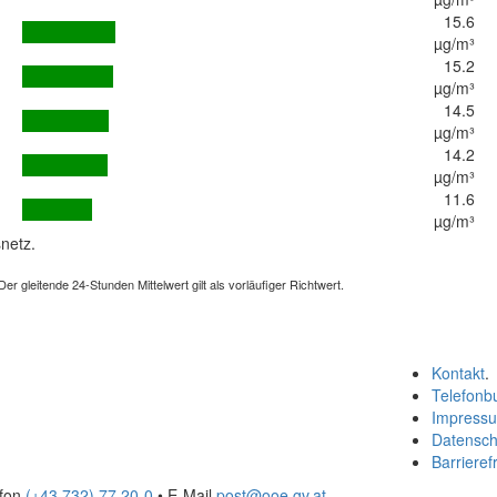
15.6
µg/m³
15.2
µg/m³
14.5
µg/m³
14.2
µg/m³
11.6
µg/m³
netz.
 gleitende 24-Stunden Mittelwert gilt als vorläufiger Richtwert.
Kontakt
.
Telefonb
Impress
Datensch
Barrierefr
efon
(+43 732) 77 20-0
• E-Mail
post@ooe.gv.at