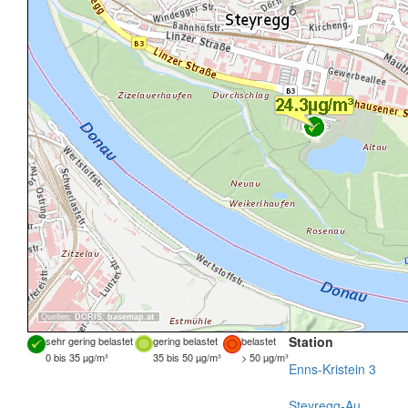
Quellen:
DORIS
,
basemap.at
Station
sehr gering belastet
gering belastet
belastet
0 bis 35 µg/m³
35 bis 50 µg/m³
> 50 µg/m³
Enns-Kristein 3
Steyregg-Au