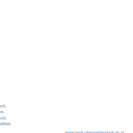
uch
.
um
.
utz
.
eiheit
.
www.land-oberoesterreich.gv.at