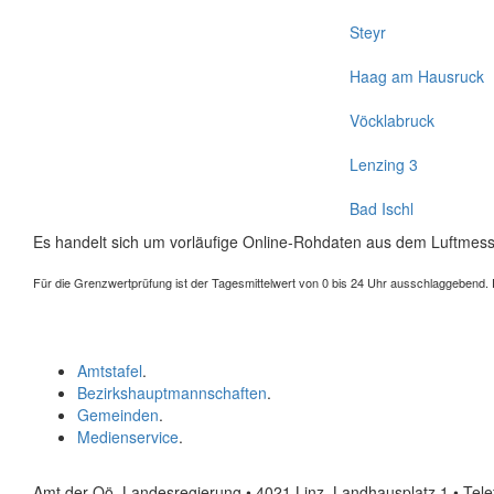
Steyr
Haag am Hausruck
Vöcklabruck
Lenzing 3
Bad Ischl
Es handelt sich um vorläufige Online-Rohdaten aus dem Luftmess
Für die Grenzwertprüfung ist der Tagesmittelwert von 0 bis 24 Uhr ausschlaggebend. Der
Amtstafel
.
Bezirkshauptmannschaften
.
Gemeinden
.
Medienservice
.
Amt der Oö. Landesregierung • 4021 Linz, Landhausplatz 1
• Tel