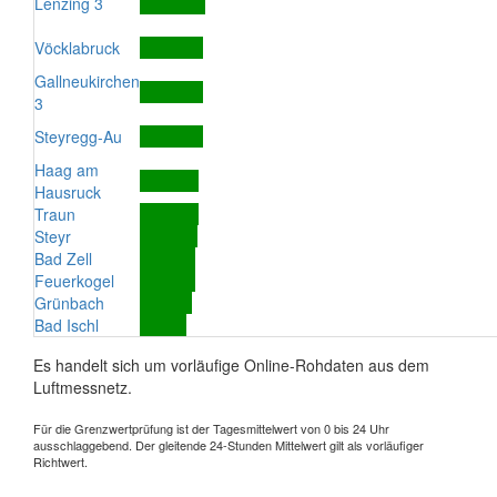
Lenzing 3
Vöcklabruck
Gallneukirchen
3
Steyregg-Au
Haag am
Hausruck
Traun
Steyr
Bad Zell
Feuerkogel
Grünbach
Bad Ischl
Es handelt sich um vorläufige Online-Rohdaten aus dem
Luftmessnetz.
Für die Grenzwertprüfung ist der Tagesmittelwert von 0 bis 24 Uhr
ausschlaggebend. Der gleitende 24-Stunden Mittelwert gilt als vorläufiger
Richtwert.