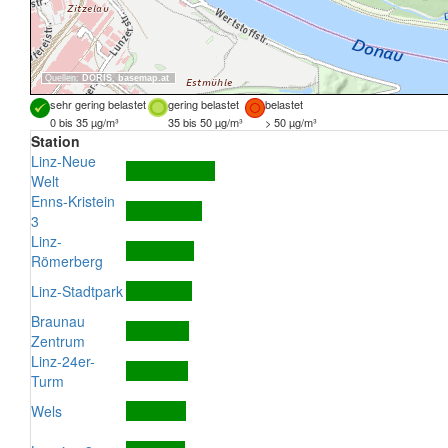
Quellen:
DORIS
,
basemap.at
sehr gering belastet
gering belastet
belastet
0 bis 35 µg/m³
35 bis 50 µg/m³
> 50 µg/m³
Station
Linz-Neue
Welt
Enns-Kristein
3
Linz-
Römerberg
Linz-Stadtpark
Braunau
Zentrum
Linz-24er-
Turm
Wels