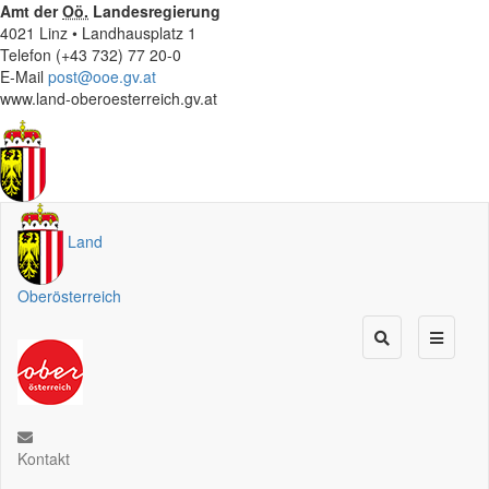
Amt der
Oö.
Landesregierung
4021 Linz • Landhausplatz 1
Telefon (+43 732) 77 20-0
E-Mail
post@ooe.gv.at
www.land-oberoesterreich.gv.at
Land
Oberösterreich
Kontakt