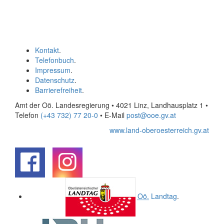
Kontakt
.
Telefonbuch
.
Impressum
.
Datenschutz
.
Barrierefreiheit
.
Amt der Oö. Landesregierung • 4021 Linz, Landhausplatz 1
•
Telefon
(+43 732) 77 20-0
• E-Mail
post@ooe.gv.at
www.land-oberoesterreich.gv.at
.
.
Oö.
Landtag
.