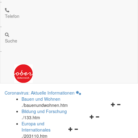
.
Telefon
.
Suche
.
Coronavirus: Aktuelle Informationen
Bauen und Wohnen
Navigationsm
.
/bauenundwohnen.htm
öffnen
Bildung und Forschung
Navigationsmenü
und
.
/133.htm
öffnen
schließen
Europa und
Navigationsmenü
und
Internationales
öffnen
schließen
.
/203110.htm