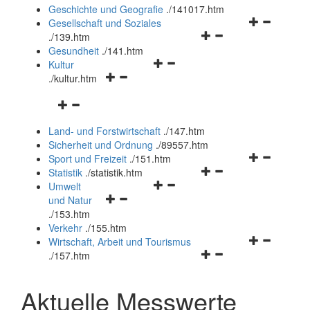
und
Geschichte und Geografie
.
/141017.htm
schließen
Navigationsm
Gesellschaft und Soziales
Navigationsmenü
öffnen
.
/139.htm
öffnen
und
Gesundheit
.
/141.htm
Navigationsmenü
und
schließen
Kultur
Navigationsmenü
öffnen
schließen
.
/kultur.htm
öffnen
und
Navigationsmenü
und
schließen
öffnen
schließen
Land- und Forstwirtschaft
.
/147.htm
und
Sicherheit und Ordnung
.
/89557.htm
schließen
Navigationsm
Sport und Freizeit
.
/151.htm
Navigationsmenü
öffnen
Statistik
.
/statistik.htm
Navigationsmenü
öffnen
und
Umwelt
Navigationsmenü
öffnen
und
schließen
und Natur
öffnen
und
schließen
.
/153.htm
und
schließen
Verkehr
.
/155.htm
schließen
Navigationsm
Wirtschaft, Arbeit und Tourismus
Navigationsmenü
öffnen
.
/157.htm
öffnen
und
und
schließen
Aktuelle Messwerte
schließen