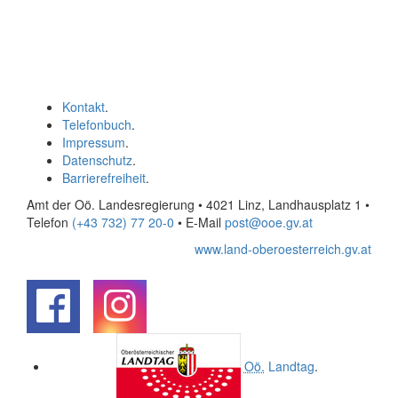
Kontakt
.
Telefonbuch
.
Impressum
.
Datenschutz
.
Barrierefreiheit
.
Amt der Oö. Landesregierung • 4021 Linz, Landhausplatz 1
•
Telefon
(+43 732) 77 20-0
• E-Mail
post@ooe.gv.at
www.land-oberoesterreich.gv.at
.
.
Oö.
Landtag
.