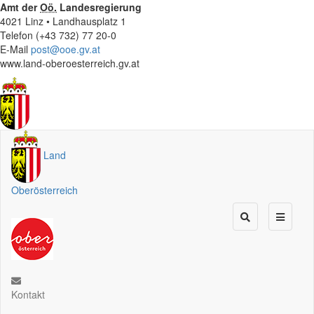
Amt der
Oö.
Landesregierung
4021 Linz • Landhausplatz 1
Telefon (+43 732) 77 20-0
E-Mail
post@ooe.gv.at
www.land-oberoesterreich.gv.at
Land
Oberösterreich
Kontakt