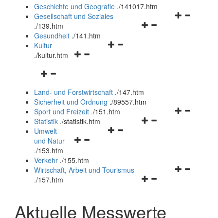
und
Geschichte und Geografie
.
/141017.htm
schließen
Navigationsm
Gesellschaft und Soziales
Navigationsmenü
öffnen
.
/139.htm
öffnen
und
Gesundheit
.
/141.htm
Navigationsmenü
und
schließen
Kultur
Navigationsmenü
öffnen
schließen
.
/kultur.htm
öffnen
und
Navigationsmenü
und
schließen
öffnen
schließen
Land- und Forstwirtschaft
.
/147.htm
und
Sicherheit und Ordnung
.
/89557.htm
schließen
Navigationsm
Sport und Freizeit
.
/151.htm
Navigationsmenü
öffnen
Statistik
.
/statistik.htm
Navigationsmenü
öffnen
und
Umwelt
Navigationsmenü
öffnen
und
schließen
und Natur
öffnen
und
schließen
.
/153.htm
und
schließen
Verkehr
.
/155.htm
schließen
Navigationsm
Wirtschaft, Arbeit und Tourismus
Navigationsmenü
öffnen
.
/157.htm
öffnen
und
und
schließen
Aktuelle Messwerte
schließen