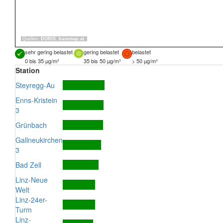
Quellen:
DORIS
,
basemap.at
sehr gering belastet
gering belastet
belastet
0 bis 35 µg/m³
35 bis 50 µg/m³
> 50 µg/m³
Station
Steyregg-Au
Enns-Kristein
3
Grünbach
Gallneukirchen
3
Bad Zell
Linz-Neue
Welt
Linz-24er-
Turm
Linz-