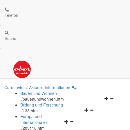
.
Telefon
.
Suche
.
Coronavirus: Aktuelle Informationen
Bauen und Wohnen
Navigationsm
.
/bauenundwohnen.htm
öffnen
Bildung und Forschung
Navigationsmenü
und
.
/133.htm
öffnen
schließen
Europa und
Navigationsmenü
und
Internationales
öffnen
schließen
.
/203110.htm