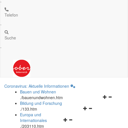
.
Telefon
.
Suche
.
Coronavirus: Aktuelle Informationen
Bauen und Wohnen
Navigationsm
.
/bauenundwohnen.htm
öffnen
Bildung und Forschung
Navigationsmenü
und
.
/133.htm
öffnen
schließen
Europa und
Navigationsmenü
und
Internationales
öffnen
schließen
.
/203110.htm