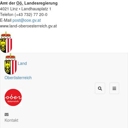
Amt der
Oö.
Landesregierung
4021 Linz • Landhausplatz 1
Telefon (+43 732) 77 20-0
E-Mail
post@ooe.gv.at
www.land-oberoesterreich.gv.at
Land
Oberösterreich
Kontakt