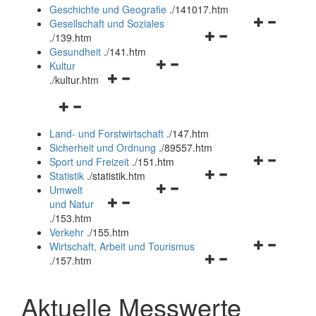
und
Geschichte und Geografie
.
/141017.htm
schließen
Navigationsm
Gesellschaft und Soziales
Navigationsmenü
öffnen
.
/139.htm
öffnen
und
Gesundheit
.
/141.htm
Navigationsmenü
und
schließen
Kultur
Navigationsmenü
öffnen
schließen
.
/kultur.htm
öffnen
und
Navigationsmenü
und
schließen
öffnen
schließen
Land- und Forstwirtschaft
.
/147.htm
und
Sicherheit und Ordnung
.
/89557.htm
schließen
Navigationsm
Sport und Freizeit
.
/151.htm
Navigationsmenü
öffnen
Statistik
.
/statistik.htm
Navigationsmenü
öffnen
und
Umwelt
Navigationsmenü
öffnen
und
schließen
und Natur
öffnen
und
schließen
.
/153.htm
und
schließen
Verkehr
.
/155.htm
schließen
Navigationsm
Wirtschaft, Arbeit und Tourismus
Navigationsmenü
öffnen
.
/157.htm
öffnen
und
und
schließen
Aktuelle Messwerte
schließen