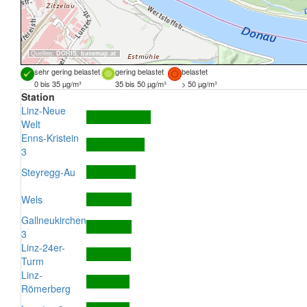
Quellen:
DORIS
,
basemap.at
sehr gering belastet
gering belastet
belastet
0 bis 35 µg/m³
35 bis 50 µg/m³
> 50 µg/m³
Station
Linz-Neue
Welt
Enns-Kristein
3
Steyregg-Au
Wels
Gallneukirchen
3
Linz-24er-
Turm
Linz-
Römerberg