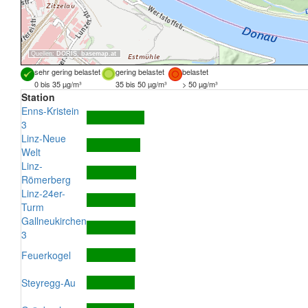
Quellen:
DORIS
,
basemap.at
sehr gering belastet
gering belastet
belastet
0 bis 35 µg/m³
35 bis 50 µg/m³
> 50 µg/m³
Station
Enns-Kristein
3
Linz-Neue
Welt
Linz-
Römerberg
Linz-24er-
Turm
Gallneukirchen
3
Feuerkogel
Steyregg-Au