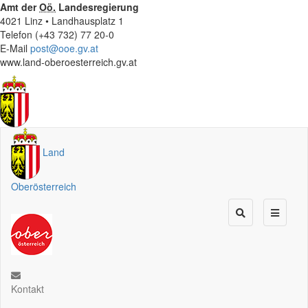
Amt der
Oö.
Landesregierung
4021 Linz • Landhausplatz 1
Telefon (+43 732) 77 20-0
E-Mail
post@ooe.gv.at
www.land-oberoesterreich.gv.at
Land
Oberösterreich
Kontakt