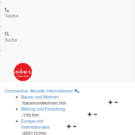
.
Telefon
.
Suche
.
Coronavirus: Aktuelle Informationen
Bauen und Wohnen
Navigationsm
.
/bauenundwohnen.htm
öffnen
Bildung und Forschung
Navigationsmenü
und
.
/133.htm
öffnen
schließen
Europa und
Navigationsmenü
und
Internationales
öffnen
schließen
.
/203110.htm