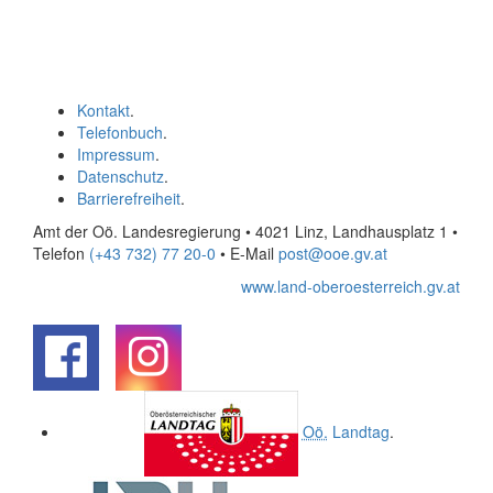
Kontakt
.
Telefonbuch
.
Impressum
.
Datenschutz
.
Barrierefreiheit
.
Amt der Oö. Landesregierung • 4021 Linz, Landhausplatz 1
•
Telefon
(+43 732) 77 20-0
• E-Mail
post@ooe.gv.at
www.land-oberoesterreich.gv.at
.
.
Oö.
Landtag
.