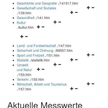
und
Geschichte und Geografie
.
/141017.htm
schließen
Navigationsm
Gesellschaft und Soziales
Navigationsmenü
öffnen
.
/139.htm
öffnen
und
Gesundheit
.
/141.htm
Navigationsmenü
und
schließen
Kultur
Navigationsmenü
öffnen
schließen
.
/kultur.htm
öffnen
und
Navigationsmenü
und
schließen
öffnen
schließen
Land- und Forstwirtschaft
.
/147.htm
und
Sicherheit und Ordnung
.
/89557.htm
schließen
Navigationsm
Sport und Freizeit
.
/151.htm
Navigationsmenü
öffnen
Statistik
.
/statistik.htm
Navigationsmenü
öffnen
und
Umwelt
Navigationsmenü
öffnen
und
schließen
und Natur
öffnen
und
schließen
.
/153.htm
und
schließen
Verkehr
.
/155.htm
schließen
Navigationsm
Wirtschaft, Arbeit und Tourismus
Navigationsmenü
öffnen
.
/157.htm
öffnen
und
und
schließen
Aktuelle Messwerte
schließen