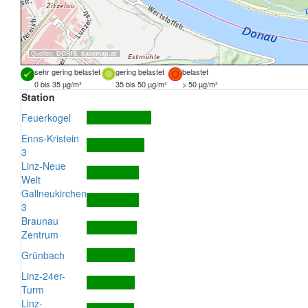
Quellen:
DORIS
,
basemap.at
sehr gering belastet
gering belastet
belastet
0 bis 35 µg/m³
35 bis 50 µg/m³
> 50 µg/m³
Station
Feuerkogel
Enns-Kristein
3
Linz-Neue
Welt
Gallneukirchen
3
Braunau
Zentrum
Grünbach
Linz-24er-
Turm
Linz-