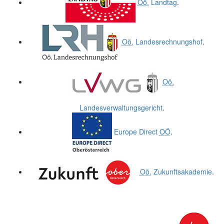
Oö.
Landtag
.
Oö.
Landesrechnungshof
.
Oö.
Landesverwaltungsgericht
.
Europe Direct
OÖ
.
Oö.
Zukunftsakademie
.