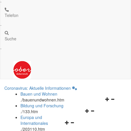
.
Telefon
.
Suche
.
Coronavirus: Aktuelle Informationen
Bauen und Wohnen
Navigationsm
.
/bauenundwohnen.htm
öffnen
Bildung und Forschung
Navigationsmenü
und
.
/133.htm
öffnen
schließen
Europa und
Navigationsmenü
und
Internationales
öffnen
schließen
.
/203110.htm