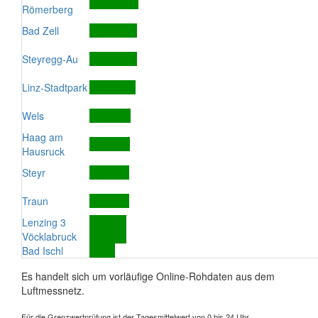
Römerberg
Bad Zell
Steyregg-Au
Linz-Stadtpark
Wels
Haag am
Hausruck
Steyr
Traun
Lenzing 3
Vöcklabruck
Bad Ischl
Es handelt sich um vorläufige Online-Rohdaten aus dem
Luftmessnetz.
Für die Grenzwertprüfung ist der Tagesmittelwert von 0 bis 24 Uhr