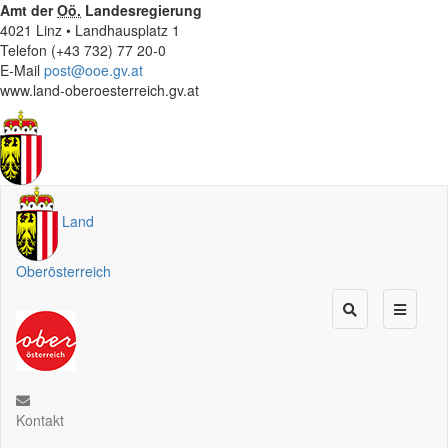
Amt der
Oö.
Landesregierung
4021 Linz • Landhausplatz 1
Telefon (+43 732) 77 20-0
E-Mail
post@ooe.gv.at
www.land-oberoesterreich.gv.at
Land
Oberösterreich
Kontakt