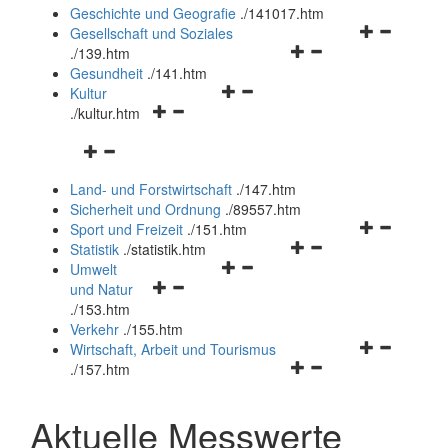
und
Geschichte und Geografie
.
/141017.htm
schließen
Navigationsm
Gesellschaft und Soziales
Navigationsmenü
öffnen
.
/139.htm
öffnen
und
Gesundheit
.
/141.htm
Navigationsmenü
und
schließen
Kultur
Navigationsmenü
öffnen
schließen
.
/kultur.htm
öffnen
und
Navigationsmenü
und
schließen
öffnen
schließen
Land- und Forstwirtschaft
.
/147.htm
und
Sicherheit und Ordnung
.
/89557.htm
schließen
Navigationsm
Sport und Freizeit
.
/151.htm
Navigationsmenü
öffnen
Statistik
.
/statistik.htm
Navigationsmenü
öffnen
und
Umwelt
Navigationsmenü
öffnen
und
schließen
und Natur
öffnen
und
schließen
.
/153.htm
und
schließen
Verkehr
.
/155.htm
schließen
Navigationsm
Wirtschaft, Arbeit und Tourismus
Navigationsmenü
öffnen
.
/157.htm
öffnen
und
und
schließen
Aktuelle Messwerte
schließen