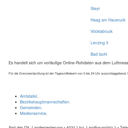
Steyr
Haag am Hausruck
Vöcklabruck
Lenzing 3
Bad Ischl
Es handelt sich um vorläufige Online-Rohdaten aus dem Luftmess
Für die Grenzwertprüfung ist der Tagesmittelwert von 0 bis 24 Uhr ausschlaggebend. Der
Amtstafel
.
Bezirkshauptmannschaften
.
Gemeinden
.
Medienservice
.
Amt der Oö. Landesregierung • 4021 Linz, Landhausplatz 1
• Tel