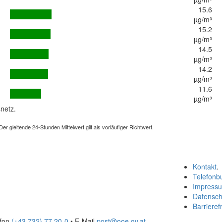
15.6
µg/m³
15.2
µg/m³
14.5
µg/m³
14.2
µg/m³
11.6
µg/m³
netz.
 gleitende 24-Stunden Mittelwert gilt als vorläufiger Richtwert.
Kontakt
.
Telefonb
Impress
Datensch
Barrierefr
efon
(+43 732) 77 20-0
• E-Mail
post@ooe.gv.at