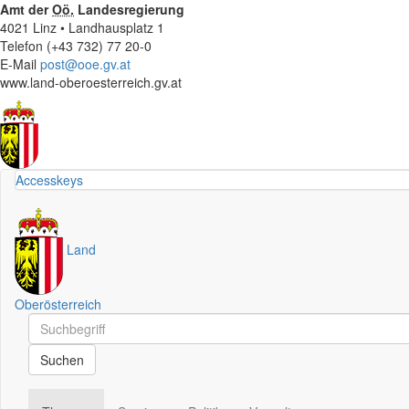
Amt der
Oö.
Landesregierung
4021 Linz • Landhausplatz 1
Telefon (+43 732) 77 20-0
E-Mail
post@ooe.gv.at
www.land-oberoesterreich.gv.at
Accesskeys
Land
Oberösterreich
Schnellsuche
Schnellsuche
Suchen