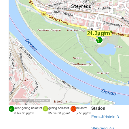
Quellen:
DORIS
,
basemap.at
Station
sehr gering belastet
gering belastet
belastet
0 bis 35 µg/m³
35 bis 50 µg/m³
> 50 µg/m³
Enns-Kristein 3
Steyregg-Au