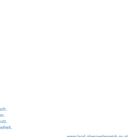
uch
.
um
.
utz
.
eiheit
.
www.land-oberoesterreich.gv.at