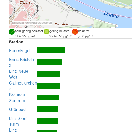
Quellen:
DORIS
,
basemap.at
sehr gering belastet
gering belastet
belastet
0 bis 35 µg/m³
35 bis 50 µg/m³
> 50 µg/m³
Station
Feuerkogel
Enns-Kristein
3
Linz-Neue
Welt
Gallneukirchen
3
Braunau
Zentrum
Grünbach
Linz-24er-
Turm
Linz-