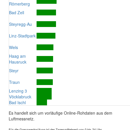
Römerberg
Bad Zell
Steyregg-Au
Linz-Stadtpark
Wels
Haag am
Hausruck
Steyr
Traun
Lenzing 3
Vöcklabruck
Bad Ischl
Es handelt sich um vorläufige Online-Rohdaten aus dem
Luftmessnetz.
Für die Grenzwertprüfung ist der Tagesmittelwert von 0 bis 24 Uhr