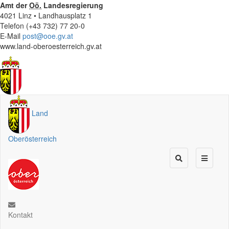
Amt der
Oö.
Landesregierung
4021 Linz • Landhausplatz 1
Telefon (+43 732) 77 20-0
E-Mail
post@ooe.gv.at
www.land-oberoesterreich.gv.at
Land
Oberösterreich
Kontakt