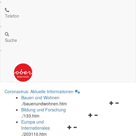
.
Telefon
.
Suche
.
Coronavirus: Aktuelle Informationen
Bauen und Wohnen
Navigationsm
.
/bauenundwohnen.htm
öffnen
Bildung und Forschung
Navigationsmenü
und
.
/133.htm
öffnen
schließen
Europa und
Navigationsmenü
und
Internationales
öffnen
schließen
.
/203110.htm