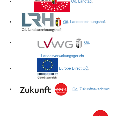
Oö.
Landtag
.
Oö.
Landesrechnungshof
.
Oö.
Landesverwaltungsgericht
.
Europe Direct
OÖ
.
Oö.
Zukunftsakademie
.