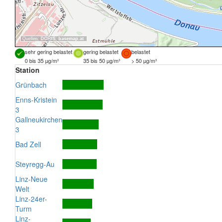
Quellen:
DORIS
,
basemap.at
sehr gering belastet
gering belastet
belastet
0 bis 35 µg/m³
35 bis 50 µg/m³
> 50 µg/m³
Station
Grünbach
Enns-Kristein
3
Gallneukirchen
3
Bad Zell
Steyregg-Au
Linz-Neue
Welt
Linz-24er-
Turm
Linz-