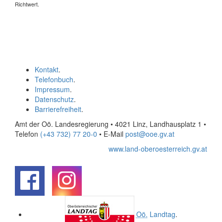
Richtwert.
Kontakt
.
Telefonbuch
.
Impressum
.
Datenschutz
.
Barrierefreiheit
.
Amt der Oö. Landesregierung • 4021 Linz, Landhausplatz 1
•
Telefon
(+43 732) 77 20-0
• E-Mail
post@ooe.gv.at
www.land-oberoesterreich.gv.at
.
.
Oö.
Landtag
.