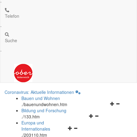
.
Telefon
.
Suche
.
Coronavirus: Aktuelle Informationen
Bauen und Wohnen
Navigationsm
.
/bauenundwohnen.htm
öffnen
Bildung und Forschung
Navigationsmenü
und
.
/133.htm
öffnen
schließen
Europa und
Navigationsmenü
und
Internationales
öffnen
schließen
.
/203110.htm