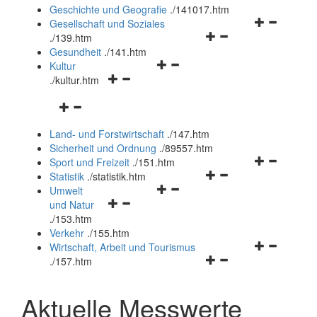
und
Geschichte und Geografie
.
/141017.htm
schließen
Navigationsm
Gesellschaft und Soziales
Navigationsmenü
öffnen
.
/139.htm
öffnen
und
Gesundheit
.
/141.htm
Navigationsmenü
und
schließen
Kultur
Navigationsmenü
öffnen
schließen
.
/kultur.htm
öffnen
und
Navigationsmenü
und
schließen
öffnen
schließen
Land- und Forstwirtschaft
.
/147.htm
und
Sicherheit und Ordnung
.
/89557.htm
schließen
Navigationsm
Sport und Freizeit
.
/151.htm
Navigationsmenü
öffnen
Statistik
.
/statistik.htm
Navigationsmenü
öffnen
und
Umwelt
Navigationsmenü
öffnen
und
schließen
und Natur
öffnen
und
schließen
.
/153.htm
und
schließen
Verkehr
.
/155.htm
schließen
Navigationsm
Wirtschaft, Arbeit und Tourismus
Navigationsmenü
öffnen
.
/157.htm
öffnen
und
und
schließen
Aktuelle Messwerte
schließen