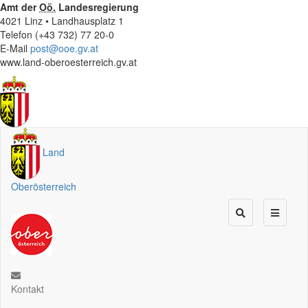
Amt der
Oö.
Landesregierung
4021 Linz • Landhausplatz 1
Telefon (+43 732) 77 20-0
E-Mail
post@ooe.gv.at
www.land-oberoesterreich.gv.at
Land
Oberösterreich
Kontakt