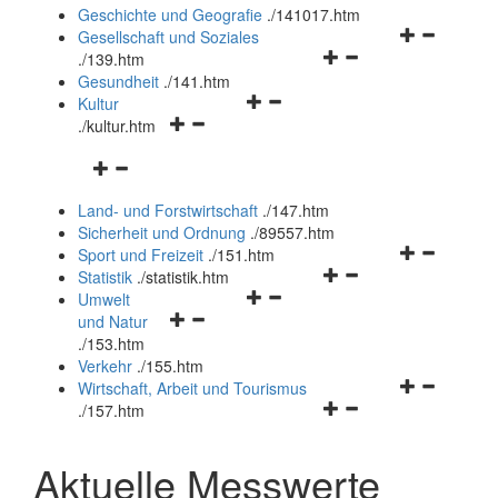
und
Geschichte und Geografie
.
/141017.htm
schließen
Navigationsm
Gesellschaft und Soziales
Navigationsmenü
öffnen
.
/139.htm
öffnen
und
Gesundheit
.
/141.htm
Navigationsmenü
und
schließen
Kultur
Navigationsmenü
öffnen
schließen
.
/kultur.htm
öffnen
und
Navigationsmenü
und
schließen
öffnen
schließen
Land- und Forstwirtschaft
.
/147.htm
und
Sicherheit und Ordnung
.
/89557.htm
schließen
Navigationsm
Sport und Freizeit
.
/151.htm
Navigationsmenü
öffnen
Statistik
.
/statistik.htm
Navigationsmenü
öffnen
und
Umwelt
Navigationsmenü
öffnen
und
schließen
und Natur
öffnen
und
schließen
.
/153.htm
und
schließen
Verkehr
.
/155.htm
schließen
Navigationsm
Wirtschaft, Arbeit und Tourismus
Navigationsmenü
öffnen
.
/157.htm
öffnen
und
und
schließen
Aktuelle Messwerte
schließen