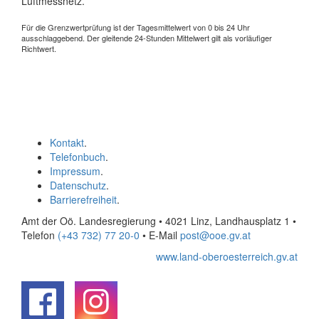
Luftmessnetz.
Für die Grenzwertprüfung ist der Tagesmittelwert von 0 bis 24 Uhr
ausschlaggebend. Der gleitende 24-Stunden Mittelwert gilt als vorläufiger
Richtwert.
Kontakt
.
Telefonbuch
.
Impressum
.
Datenschutz
.
Barrierefreiheit
.
Amt der Oö. Landesregierung • 4021 Linz, Landhausplatz 1
•
Telefon
(+43 732) 77 20-0
• E-Mail
post@ooe.gv.at
www.land-oberoesterreich.gv.at