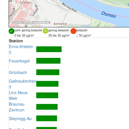
Quellen:
DORIS
,
basemap.at
sehr gering belastet
gering belastet
belastet
0 bis 35 µg/m³
35 bis 50 µg/m³
> 50 µg/m³
Station
Enns-Kristein
3
Feuerkogel
Grünbach
Gallneukirchen
3
Linz-Neue
Welt
Braunau
Zentrum
Steyregg-Au