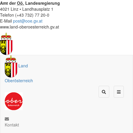
Amt der
Oö.
Landesregierung
4021 Linz • Landhausplatz 1
Telefon (+43 732) 77 20-0
E-Mail
post@ooe.gv.at
www.land-oberoesterreich.gv.at
Land
Oberösterreich
Kontakt