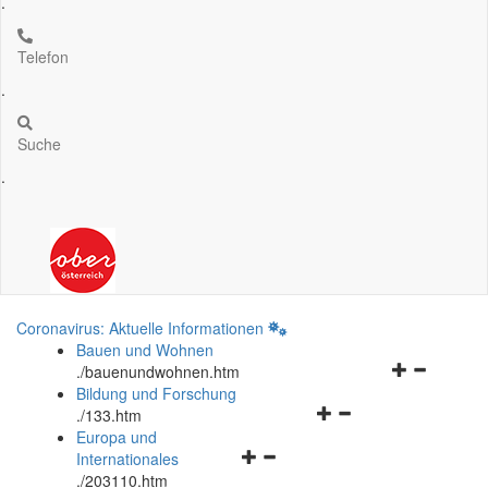
.
Telefon
.
Suche
.
Coronavirus: Aktuelle Informationen
Bauen und Wohnen
Navigationsm
.
/bauenundwohnen.htm
öffnen
Bildung und Forschung
Navigationsmenü
und
.
/133.htm
öffnen
schließen
Europa und
Navigationsmenü
und
Internationales
öffnen
schließen
.
/203110.htm