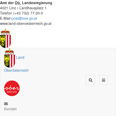
Amt der
Oö.
Landesregierung
4021 Linz • Landhausplatz 1
Telefon (+43 732) 77 20-0
E-Mail
post@ooe.gv.at
www.land-oberoesterreich.gv.at
Land
Oberösterreich
Kontakt