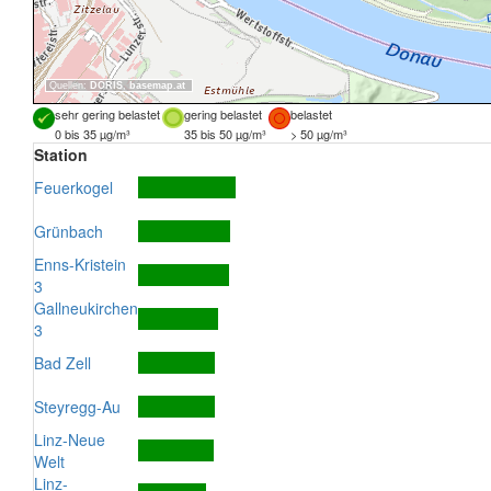
Quellen:
DORIS
,
basemap.at
sehr gering belastet
gering belastet
belastet
0 bis 35 µg/m³
35 bis 50 µg/m³
> 50 µg/m³
Station
Feuerkogel
Grünbach
Enns-Kristein
3
Gallneukirchen
3
Bad Zell
Steyregg-Au
Linz-Neue
Welt
Linz-