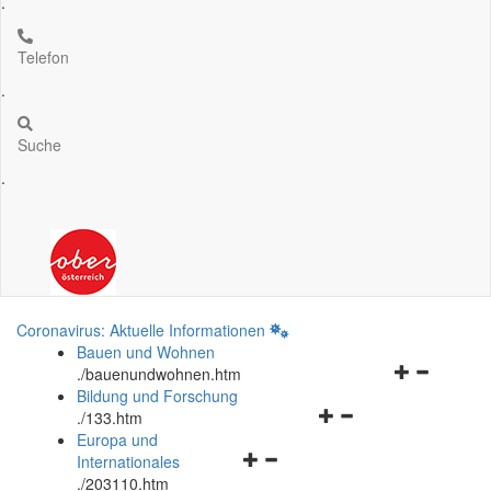
.
Telefon
.
Suche
.
Coronavirus: Aktuelle Informationen
Bauen und Wohnen
Navigationsm
.
/bauenundwohnen.htm
öffnen
Bildung und Forschung
Navigationsmenü
und
.
/133.htm
öffnen
schließen
Europa und
Navigationsmenü
und
Internationales
öffnen
schließen
.
/203110.htm