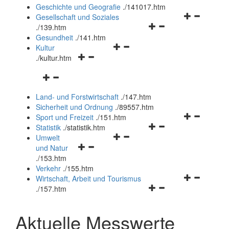
und
Geschichte und Geografie
.
/141017.htm
schließen
Navigationsm
Gesellschaft und Soziales
Navigationsmenü
öffnen
.
/139.htm
öffnen
und
Gesundheit
.
/141.htm
Navigationsmenü
und
schließen
Kultur
Navigationsmenü
öffnen
schließen
.
/kultur.htm
öffnen
und
Navigationsmenü
und
schließen
öffnen
schließen
Land- und Forstwirtschaft
.
/147.htm
und
Sicherheit und Ordnung
.
/89557.htm
schließen
Navigationsm
Sport und Freizeit
.
/151.htm
Navigationsmenü
öffnen
Statistik
.
/statistik.htm
Navigationsmenü
öffnen
und
Umwelt
Navigationsmenü
öffnen
und
schließen
und Natur
öffnen
und
schließen
.
/153.htm
und
schließen
Verkehr
.
/155.htm
schließen
Navigationsm
Wirtschaft, Arbeit und Tourismus
Navigationsmenü
öffnen
.
/157.htm
öffnen
und
und
schließen
Aktuelle Messwerte
schließen