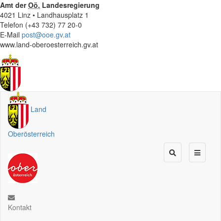
Amt der
Oö.
Landesregierung
4021 Linz • Landhausplatz 1
Telefon (+43 732) 77 20-0
E-Mail
post@ooe.gv.at
www.land-oberoesterreich.gv.at
Land
Oberösterreich
Kontakt