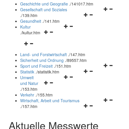
und
Geschichte und Geografie
.
/141017.htm
schließen
Navigationsm
Gesellschaft und Soziales
Navigationsmenü
öffnen
.
/139.htm
öffnen
und
Gesundheit
.
/141.htm
Navigationsmenü
und
schließen
Kultur
Navigationsmenü
öffnen
schließen
.
/kultur.htm
öffnen
und
Navigationsmenü
und
schließen
öffnen
schließen
Land- und Forstwirtschaft
.
/147.htm
und
Sicherheit und Ordnung
.
/89557.htm
schließen
Navigationsm
Sport und Freizeit
.
/151.htm
Navigationsmenü
öffnen
Statistik
.
/statistik.htm
Navigationsmenü
öffnen
und
Umwelt
Navigationsmenü
öffnen
und
schließen
und Natur
öffnen
und
schließen
.
/153.htm
und
schließen
Verkehr
.
/155.htm
schließen
Navigationsm
Wirtschaft, Arbeit und Tourismus
Navigationsmenü
öffnen
.
/157.htm
öffnen
und
und
schließen
Aktuelle Messwerte
schließen