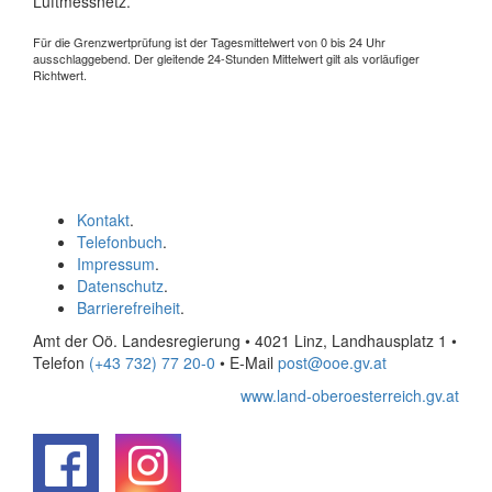
Luftmessnetz.
Für die Grenzwertprüfung ist der Tagesmittelwert von 0 bis 24 Uhr
ausschlaggebend. Der gleitende 24-Stunden Mittelwert gilt als vorläufiger
Richtwert.
Kontakt
.
Telefonbuch
.
Impressum
.
Datenschutz
.
Barrierefreiheit
.
Amt der Oö. Landesregierung • 4021 Linz, Landhausplatz 1
•
Telefon
(+43 732) 77 20-0
• E-Mail
post@ooe.gv.at
www.land-oberoesterreich.gv.at