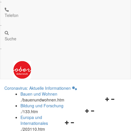
.
Telefon
.
Suche
.
Coronavirus: Aktuelle Informationen
Bauen und Wohnen
Navigationsm
.
/bauenundwohnen.htm
öffnen
Bildung und Forschung
Navigationsmenü
und
.
/133.htm
öffnen
schließen
Europa und
Navigationsmenü
und
Internationales
öffnen
schließen
.
/203110.htm