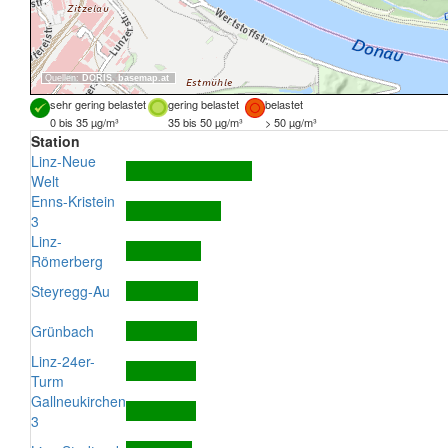
Quellen:
DORIS
,
basemap.at
sehr gering belastet
gering belastet
belastet
0 bis 35 µg/m³
35 bis 50 µg/m³
> 50 µg/m³
Station
Linz-Neue
Welt
Enns-Kristein
3
Linz-
Römerberg
Steyregg-Au
Grünbach
Linz-24er-
Turm
Gallneukirchen
3