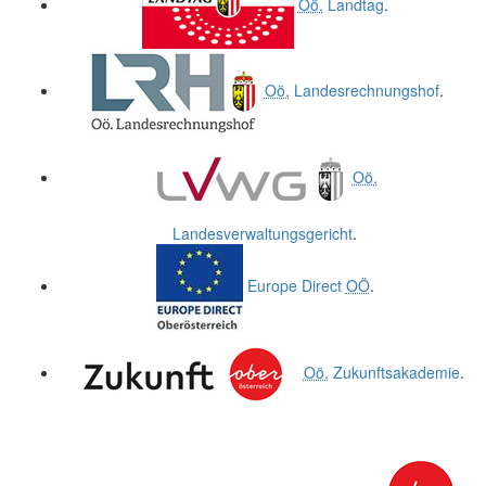
Oö.
Landtag
.
Oö.
Landesrechnungshof
.
Oö.
Landesverwaltungsgericht
.
Europe Direct
OÖ
.
Oö.
Zukunftsakademie
.