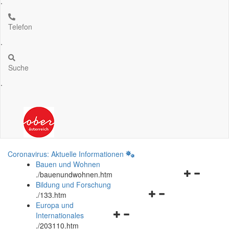
.
Telefon
.
Suche
.
Coronavirus: Aktuelle Informationen
Bauen und Wohnen
Navigationsm
.
/bauenundwohnen.htm
öffnen
Bildung und Forschung
Navigationsmenü
und
.
/133.htm
öffnen
schließen
Europa und
Navigationsmenü
und
Internationales
öffnen
schließen
.
/203110.htm