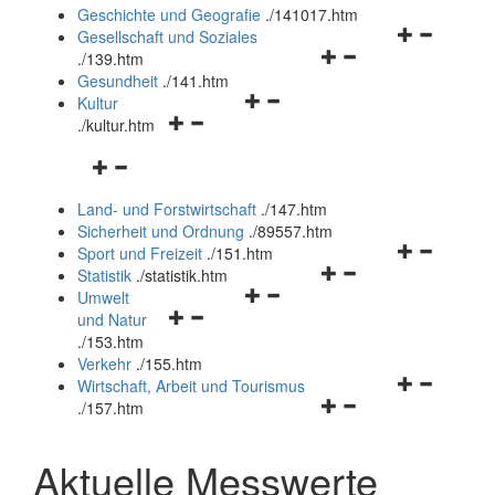
und
Geschichte und Geografie
.
/141017.htm
schließen
Navigationsm
Gesellschaft und Soziales
Navigationsmenü
öffnen
.
/139.htm
öffnen
und
Gesundheit
.
/141.htm
Navigationsmenü
und
schließen
Kultur
Navigationsmenü
öffnen
schließen
.
/kultur.htm
öffnen
und
Navigationsmenü
und
schließen
öffnen
schließen
Land- und Forstwirtschaft
.
/147.htm
und
Sicherheit und Ordnung
.
/89557.htm
schließen
Navigationsm
Sport und Freizeit
.
/151.htm
Navigationsmenü
öffnen
Statistik
.
/statistik.htm
Navigationsmenü
öffnen
und
Umwelt
Navigationsmenü
öffnen
und
schließen
und Natur
öffnen
und
schließen
.
/153.htm
und
schließen
Verkehr
.
/155.htm
schließen
Navigationsm
Wirtschaft, Arbeit und Tourismus
Navigationsmenü
öffnen
.
/157.htm
öffnen
und
und
schließen
Aktuelle Messwerte
schließen