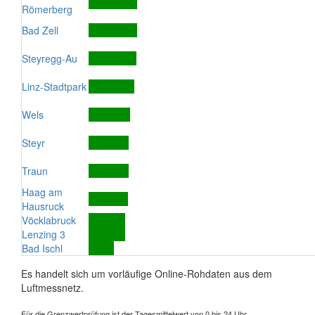
Römerberg
Bad Zell
Steyregg-Au
Linz-Stadtpark
Wels
Steyr
Traun
Haag am
Hausruck
Vöcklabruck
Lenzing 3
Bad Ischl
Es handelt sich um vorläufige Online-Rohdaten aus dem
Luftmessnetz.
Für die Grenzwertprüfung ist der Tagesmittelwert von 0 bis 24 Uhr