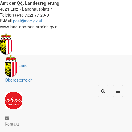
Amt der
Oö.
Landesregierung
4021 Linz • Landhausplatz 1
Telefon (+43 732) 77 20-0
E-Mail
post@ooe.gv.at
www.land-oberoesterreich.gv.at
Land
Oberösterreich
Kontakt