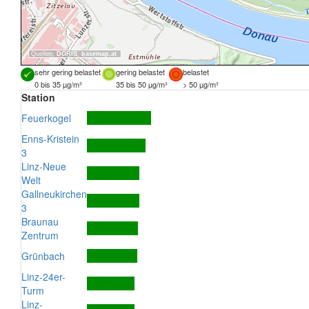
Quellen:
DORIS
,
basemap.at
sehr gering belastet
gering belastet
belastet
0 bis 35 µg/m³
35 bis 50 µg/m³
> 50 µg/m³
Station
Feuerkogel
Enns-Kristein
3
Linz-Neue
Welt
Gallneukirchen
3
Braunau
Zentrum
Grünbach
Linz-24er-
Turm
Linz-