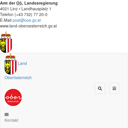
Amt der
Oö.
Landesregierung
4021 Linz • Landhausplatz 1
Telefon (+43 732) 77 20-0
E-Mail
post@ooe.gv.at
www.land-oberoesterreich.gv.at
Land
Oberösterreich
Kontakt