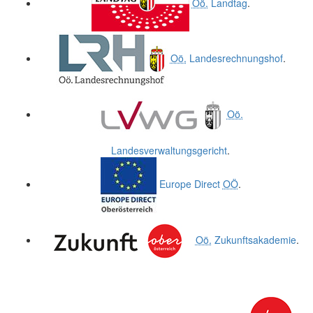
Oö.
Landtag
.
Oö.
Landesrechnungshof
.
Oö.
Landesverwaltungsgericht
.
Europe Direct
OÖ
.
Oö.
Zukunftsakademie
.