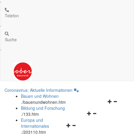
.
Telefon
.
Suche
.
Coronavirus: Aktuelle Informationen
Bauen und Wohnen
Navigationsm
.
/bauenundwohnen.htm
öffnen
Bildung und Forschung
Navigationsmenü
und
.
/133.htm
öffnen
schließen
Europa und
Navigationsmenü
und
Internationales
öffnen
schließen
.
/203110.htm