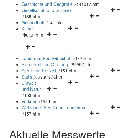
und
Geschichte und Geografie
.
/141017.htm
schließen
Navigationsm
Gesellschaft und Soziales
Navigationsmenü
öffnen
.
/139.htm
öffnen
und
Gesundheit
.
/141.htm
Navigationsmenü
und
schließen
Kultur
Navigationsmenü
öffnen
schließen
.
/kultur.htm
öffnen
und
Navigationsmenü
und
schließen
öffnen
schließen
Land- und Forstwirtschaft
.
/147.htm
und
Sicherheit und Ordnung
.
/89557.htm
schließen
Navigationsm
Sport und Freizeit
.
/151.htm
Navigationsmenü
öffnen
Statistik
.
/statistik.htm
Navigationsmenü
öffnen
und
Umwelt
Navigationsmenü
öffnen
und
schließen
und Natur
öffnen
und
schließen
.
/153.htm
und
schließen
Verkehr
.
/155.htm
schließen
Navigationsm
Wirtschaft, Arbeit und Tourismus
Navigationsmenü
öffnen
.
/157.htm
öffnen
und
und
schließen
Aktuelle Messwerte
schließen