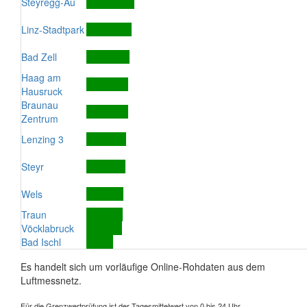
Steyregg-Au
Linz-Stadtpark
Bad Zell
Haag am
Hausruck
Braunau
Zentrum
Lenzing 3
Steyr
Wels
Traun
Vöcklabruck
Bad Ischl
Es handelt sich um vorläufige Online-Rohdaten aus dem
Luftmessnetz.
Für die Grenzwertprüfung ist der Tagesmittelwert von 0 bis 24 Uhr