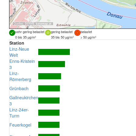
Quellen:
DORIS
,
basemap.at
sehr gering belastet
gering belastet
belastet
0 bis 35 µg/m³
35 bis 50 µg/m³
> 50 µg/m³
Station
Linz-Neue
Welt
Enns-Kristein
3
Linz-
Römerberg
Grünbach
Gallneukirchen
3
Linz-24er-
Turm
Feuerkogel