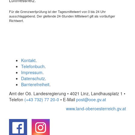
Luftmessnetz.
Für die Grenzwertprüfung ist der Tagesmittelwert von 0 bis 24 Uhr
ausschlaggebend. Der gleitende 24-Stunden Mittelwert gilt als vorläufiger
Richtwert.
Kontakt
.
Telefonbuch
.
Impressum
.
Datenschutz
.
Barrierefreiheit
.
Amt der Oö. Landesregierung • 4021 Linz, Landhausplatz 1
•
Telefon
(+43 732) 77 20-0
• E-Mail
post@ooe.gv.at
www.land-oberoesterreich.gv.at