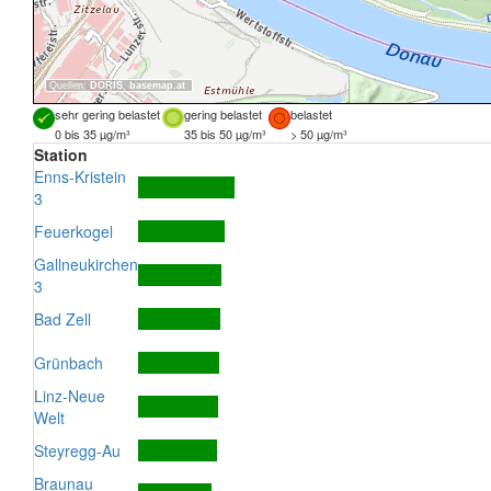
Quellen:
DORIS
,
basemap.at
sehr gering belastet
gering belastet
belastet
0 bis 35 µg/m³
35 bis 50 µg/m³
> 50 µg/m³
Station
Enns-Kristein
3
Feuerkogel
Gallneukirchen
3
Bad Zell
Grünbach
Linz-Neue
Welt
Steyregg-Au
Braunau