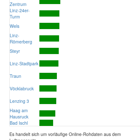
Zentrum
Linz-24er-
Turm
Wels
Linz-
Römerberg
Steyr
Linz-Stadtpark
Traun
Vöcklabruck
Lenzing 3
Haag am
Hausruck
Bad Ischl
Es handelt sich um vorläufige Online-Rohdaten aus dem