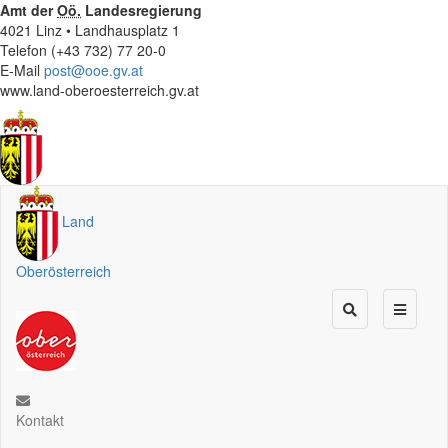
Amt der
Oö.
Landesregierung
4021 Linz • Landhausplatz 1
Telefon (+43 732) 77 20-0
E-Mail
post@ooe.gv.at
www.land-oberoesterreich.gv.at
Land
Oberösterreich
Kontakt