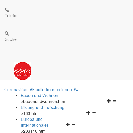
.
Telefon
.
Suche
.
Coronavirus: Aktuelle Informationen
Bauen und Wohnen
Navigationsm
.
/bauenundwohnen.htm
öffnen
Bildung und Forschung
Navigationsmenü
und
.
/133.htm
öffnen
schließen
Europa und
Navigationsmenü
und
Internationales
öffnen
schließen
.
/203110.htm