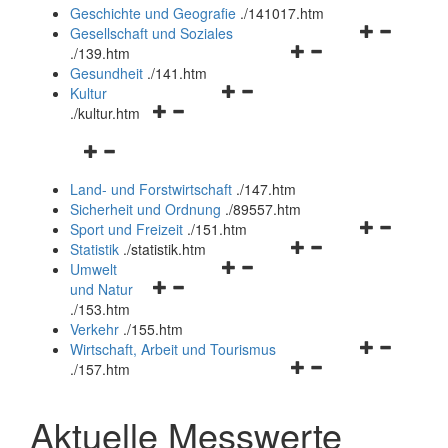
und
Geschichte und Geografie
.
/141017.htm
schließen
Navigationsm
Gesellschaft und Soziales
Navigationsmenü
öffnen
.
/139.htm
öffnen
und
Gesundheit
.
/141.htm
Navigationsmenü
und
schließen
Kultur
Navigationsmenü
öffnen
schließen
.
/kultur.htm
öffnen
und
Navigationsmenü
und
schließen
öffnen
schließen
Land- und Forstwirtschaft
.
/147.htm
und
Sicherheit und Ordnung
.
/89557.htm
schließen
Navigationsm
Sport und Freizeit
.
/151.htm
Navigationsmenü
öffnen
Statistik
.
/statistik.htm
Navigationsmenü
öffnen
und
Umwelt
Navigationsmenü
öffnen
und
schließen
und Natur
öffnen
und
schließen
.
/153.htm
und
schließen
Verkehr
.
/155.htm
schließen
Navigationsm
Wirtschaft, Arbeit und Tourismus
Navigationsmenü
öffnen
.
/157.htm
öffnen
und
und
schließen
Aktuelle Messwerte
schließen