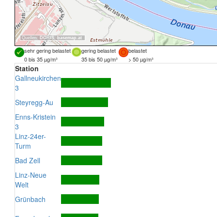
Quellen:
DORIS
,
basemap.at
sehr gering belastet
gering belastet
belastet
0 bis 35 µg/m³
35 bis 50 µg/m³
> 50 µg/m³
Station
Gallneukirchen
3
Steyregg-Au
Enns-Kristein
3
Linz-24er-
Turm
Bad Zell
Linz-Neue
Welt
Grünbach