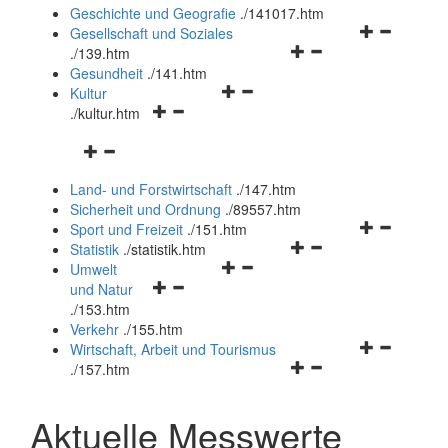
und
Geschichte und Geografie
.
/141017.htm
schließen
Navigationsm
Gesellschaft und Soziales
Navigationsmenü
öffnen
.
/139.htm
öffnen
und
Gesundheit
.
/141.htm
Navigationsmenü
und
schließen
Kultur
Navigationsmenü
öffnen
schließen
.
/kultur.htm
öffnen
und
Navigationsmenü
und
schließen
öffnen
schließen
Land- und Forstwirtschaft
.
/147.htm
und
Sicherheit und Ordnung
.
/89557.htm
schließen
Navigationsm
Sport und Freizeit
.
/151.htm
Navigationsmenü
öffnen
Statistik
.
/statistik.htm
Navigationsmenü
öffnen
und
Umwelt
Navigationsmenü
öffnen
und
schließen
und Natur
öffnen
und
schließen
.
/153.htm
und
schließen
Verkehr
.
/155.htm
schließen
Navigationsm
Wirtschaft, Arbeit und Tourismus
Navigationsmenü
öffnen
.
/157.htm
öffnen
und
und
schließen
Aktuelle Messwerte
schließen