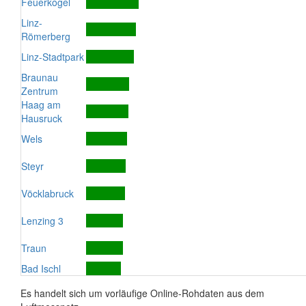
Feuerkogel
Linz-
Römerberg
Linz-Stadtpark
Braunau
Zentrum
Haag am
Hausruck
Wels
Steyr
Vöcklabruck
Lenzing 3
Traun
Bad Ischl
Es handelt sich um vorläufige Online-Rohdaten aus dem