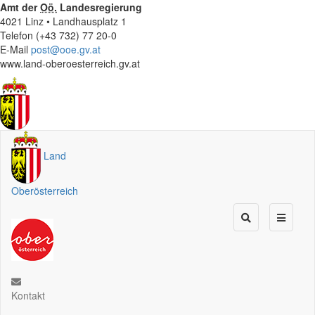
Amt der
Oö.
Landesregierung
4021 Linz • Landhausplatz 1
Telefon (+43 732) 77 20-0
E-Mail
post@ooe.gv.at
www.land-oberoesterreich.gv.at
Land
Oberösterreich
Kontakt