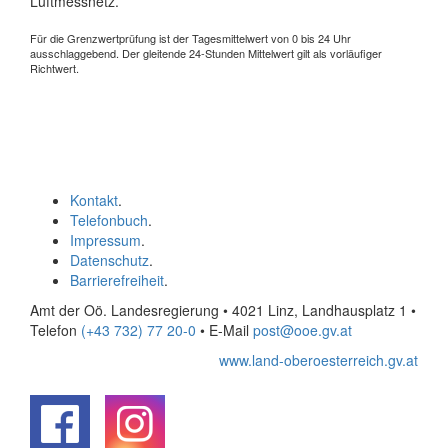
Luftmessnetz.
Für die Grenzwertprüfung ist der Tagesmittelwert von 0 bis 24 Uhr
ausschlaggebend. Der gleitende 24-Stunden Mittelwert gilt als vorläufiger
Richtwert.
Kontakt
.
Telefonbuch
.
Impressum
.
Datenschutz
.
Barrierefreiheit
.
Amt der Oö. Landesregierung • 4021 Linz, Landhausplatz 1
•
Telefon
(+43 732) 77 20-0
• E-Mail
post@ooe.gv.at
www.land-oberoesterreich.gv.at