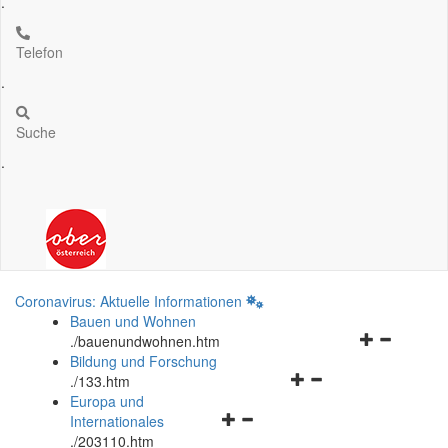
.
Telefon
.
Suche
.
Coronavirus: Aktuelle Informationen
Bauen und Wohnen
Navigationsm
.
/bauenundwohnen.htm
öffnen
Bildung und Forschung
Navigationsmenü
und
.
/133.htm
öffnen
schließen
Europa und
Navigationsmenü
und
Internationales
öffnen
schließen
.
/203110.htm