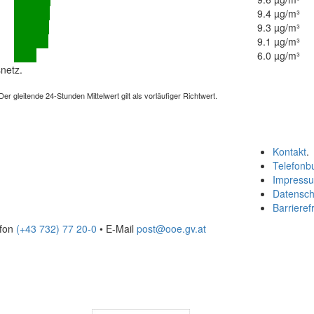
9.4 µg/m³
9.3 µg/m³
9.1 µg/m³
6.0 µg/m³
netz.
 gleitende 24-Stunden Mittelwert gilt als vorläufiger Richtwert.
Kontakt
.
Telefonb
Impress
Datensch
Barrierefr
efon
(+43 732) 77 20-0
• E-Mail
post@ooe.gv.at