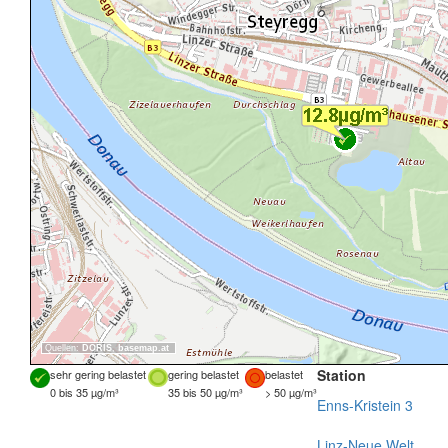
Quellen:
DORIS
,
basemap.at
Station
sehr gering belastet
gering belastet
belastet
0 bis 35 µg/m³
35 bis 50 µg/m³
> 50 µg/m³
Enns-Kristein 3
Linz-Neue Welt