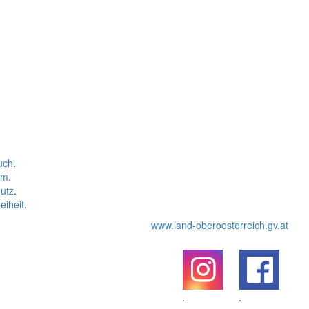
uch
.
um
.
utz
.
eiheit
.
www.land-oberoesterreich.gv.at
.
.