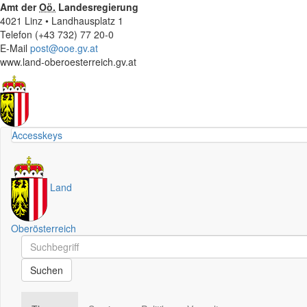
Amt der
Oö.
Landesregierung
4021 Linz • Landhausplatz 1
Telefon (+43 732) 77 20-0
E-Mail
post@ooe.gv.at
www.land-oberoesterreich.gv.at
Accesskeys
Land
Oberösterreich
Schnellsuche
Schnellsuche
Suchen