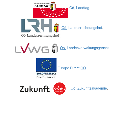
Oö.
Landtag
.
Oö.
Landesrechnungshof
.
Oö.
Landesverwaltungsgericht
.
Europe Direct
OÖ
.
Oö.
Zukunftsakademie
.