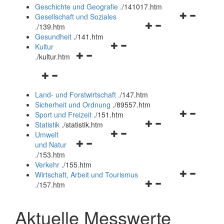
und
Geschichte und Geografie
.
/141017.htm
schließen
Navigationsm
Gesellschaft und Soziales
Navigationsmenü
öffnen
.
/139.htm
öffnen
und
Gesundheit
.
/141.htm
Navigationsmenü
und
schließen
Kultur
Navigationsmenü
öffnen
schließen
.
/kultur.htm
öffnen
und
Navigationsmenü
und
schließen
öffnen
schließen
Land- und Forstwirtschaft
.
/147.htm
und
Sicherheit und Ordnung
.
/89557.htm
schließen
Navigationsm
Sport und Freizeit
.
/151.htm
Navigationsmenü
öffnen
Statistik
.
/statistik.htm
Navigationsmenü
öffnen
und
Umwelt
Navigationsmenü
öffnen
und
schließen
und Natur
öffnen
und
schließen
.
/153.htm
und
schließen
Verkehr
.
/155.htm
schließen
Navigationsm
Wirtschaft, Arbeit und Tourismus
Navigationsmenü
öffnen
.
/157.htm
öffnen
und
und
schließen
Aktuelle Messwerte
schließen