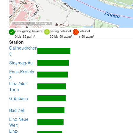
Quellen:
DORIS
,
basemap.at
sehr gering belastet
gering belastet
belastet
0 bis 35 µg/m³
35 bis 50 µg/m³
> 50 µg/m³
Station
Gallneukirchen
3
Steyregg-Au
Enns-Kristein
3
Linz-24er-
Turm
Grünbach
Bad Zell
Linz-Neue
Welt
Linz-