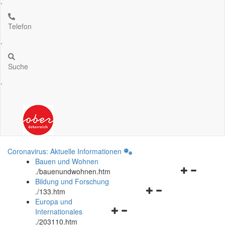
.
Telefon
.
Suche
.
Coronavirus: Aktuelle Informationen
Bauen und Wohnen
Navigationsm
.
/bauenundwohnen.htm
öffnen
Bildung und Forschung
Navigationsmenü
und
.
/133.htm
öffnen
schließen
Europa und
Navigationsmenü
und
Internationales
öffnen
schließen
.
/203110.htm