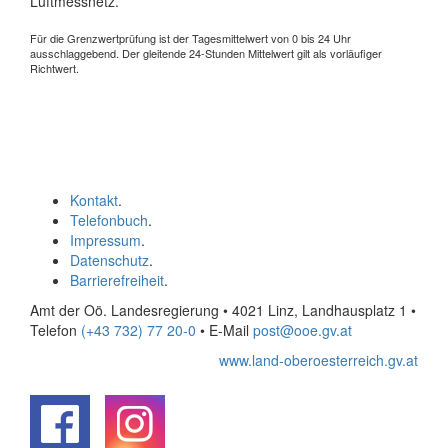
Luftmessnetz.
Für die Grenzwertprüfung ist der Tagesmittelwert von 0 bis 24 Uhr
ausschlaggebend. Der gleitende 24-Stunden Mittelwert gilt als vorläufiger
Richtwert.
Kontakt
.
Telefonbuch
.
Impressum
.
Datenschutz
.
Barrierefreiheit
.
Amt der Oö. Landesregierung • 4021 Linz, Landhausplatz 1
•
Telefon
(+43 732) 77 20-0
• E-Mail
post@ooe.gv.at
www.land-oberoesterreich.gv.at