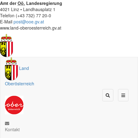
Amt der
Oö.
Landesregierung
4021 Linz • Landhausplatz 1
Telefon (+43 732) 77 20-0
E-Mail
post@ooe.gv.at
www.land-oberoesterreich.gv.at
Land
Oberösterreich
Kontakt