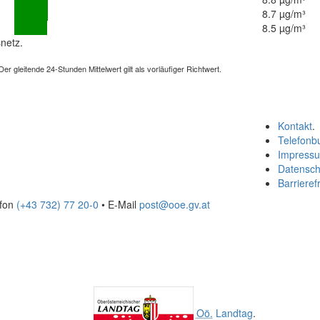
8.7 µg/m³
8.5 µg/m³
netz.
 gleitende 24-Stunden Mittelwert gilt als vorläufiger Richtwert.
Kontakt
.
Telefonb
Impress
Datensch
Barrierefr
efon
(+43 732) 77 20-0
• E-Mail
post@ooe.gv.at
Oö.
Landtag
.