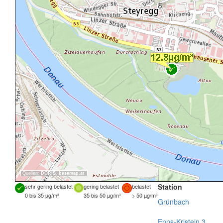
Quellen:
DORIS
,
basemap.at
Station
sehr gering belastet
gering belastet
belastet
0 bis 35 µg/m³
35 bis 50 µg/m³
> 50 µg/m³
Grünbach
Enns-Kristein 3