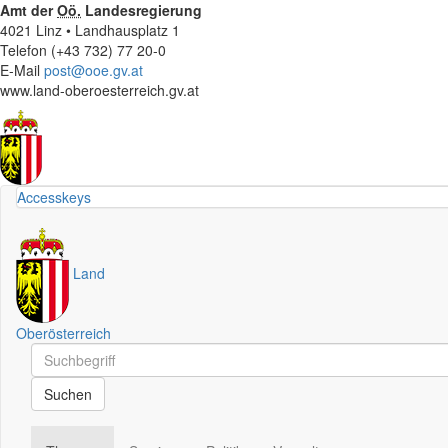
Amt der
Oö.
Landesregierung
4021 Linz • Landhausplatz 1
Telefon (+43 732) 77 20-0
E-Mail
post@ooe.gv.at
www.land-oberoesterreich.gv.at
Accesskeys
Land
Oberösterreich
Schnellsuche
Schnellsuche
Suchen