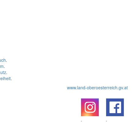
uch
.
um
.
utz
.
eiheit
.
www.land-oberoesterreich.gv.at
.
.