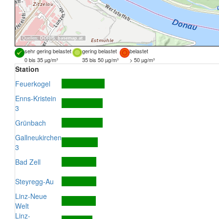
Quellen:
DORIS
,
basemap.at
sehr gering belastet
gering belastet
belastet
0 bis 35 µg/m³
35 bis 50 µg/m³
> 50 µg/m³
Station
Feuerkogel
Enns-Kristein
3
Grünbach
Gallneukirchen
3
Bad Zell
Steyregg-Au
Linz-Neue
Welt
Linz-