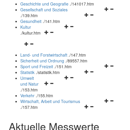
und
Geschichte und Geografie
.
/141017.htm
schließen
Navigationsm
Gesellschaft und Soziales
Navigationsmenü
öffnen
.
/139.htm
öffnen
und
Gesundheit
.
/141.htm
Navigationsmenü
und
schließen
Kultur
Navigationsmenü
öffnen
schließen
.
/kultur.htm
öffnen
und
Navigationsmenü
und
schließen
öffnen
schließen
Land- und Forstwirtschaft
.
/147.htm
und
Sicherheit und Ordnung
.
/89557.htm
schließen
Navigationsm
Sport und Freizeit
.
/151.htm
Navigationsmenü
öffnen
Statistik
.
/statistik.htm
Navigationsmenü
öffnen
und
Umwelt
Navigationsmenü
öffnen
und
schließen
und Natur
öffnen
und
schließen
.
/153.htm
und
schließen
Verkehr
.
/155.htm
schließen
Navigationsm
Wirtschaft, Arbeit und Tourismus
Navigationsmenü
öffnen
.
/157.htm
öffnen
und
und
schließen
Aktuelle Messwerte
schließen