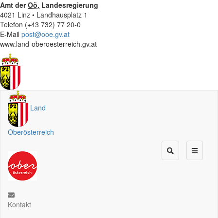
Amt der
Oö.
Landesregierung
4021 Linz • Landhausplatz 1
Telefon (+43 732) 77 20-0
E-Mail
post@ooe.gv.at
www.land-oberoesterreich.gv.at
Land
Oberösterreich
Kontakt