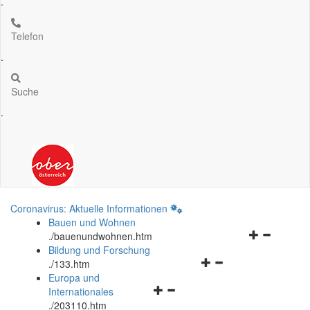
.
Telefon
.
Suche
.
Coronavirus: Aktuelle Informationen
Bauen und Wohnen
Navigationsm
.
/bauenundwohnen.htm
öffnen
Bildung und Forschung
Navigationsmenü
und
.
/133.htm
öffnen
schließen
Europa und
Navigationsmenü
und
Internationales
öffnen
schließen
.
/203110.htm