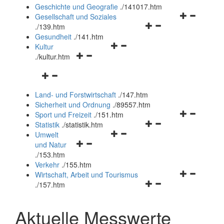
und
Geschichte und Geografie
.
/141017.htm
schließen
Navigationsm
Gesellschaft und Soziales
Navigationsmenü
öffnen
.
/139.htm
öffnen
und
Gesundheit
.
/141.htm
Navigationsmenü
und
schließen
Kultur
Navigationsmenü
öffnen
schließen
.
/kultur.htm
öffnen
und
Navigationsmenü
und
schließen
öffnen
schließen
Land- und Forstwirtschaft
.
/147.htm
und
Sicherheit und Ordnung
.
/89557.htm
schließen
Navigationsm
Sport und Freizeit
.
/151.htm
Navigationsmenü
öffnen
Statistik
.
/statistik.htm
Navigationsmenü
öffnen
und
Umwelt
Navigationsmenü
öffnen
und
schließen
und Natur
öffnen
und
schließen
.
/153.htm
und
schließen
Verkehr
.
/155.htm
schließen
Navigationsm
Wirtschaft, Arbeit und Tourismus
Navigationsmenü
öffnen
.
/157.htm
öffnen
und
und
schließen
Aktuelle Messwerte
schließen