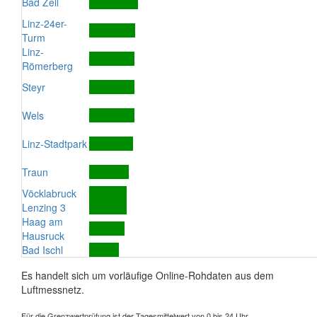
Bad Zell
Linz-24er-
Turm
Linz-
Römerberg
Steyr
Wels
Linz-Stadtpark
Traun
Vöcklabruck
Lenzing 3
Haag am
Hausruck
Bad Ischl
Es handelt sich um vorläufige Online-Rohdaten aus dem
Luftmessnetz.
Für die Grenzwertprüfung ist der Tagesmittelwert von 0 bis 24 Uhr