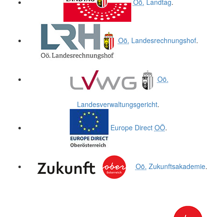
Oö.
Landtag
.
Oö.
Landesrechnungshof
.
Oö.
Landesverwaltungsgericht
.
Europe Direct
OÖ
.
Oö.
Zukunftsakademie
.