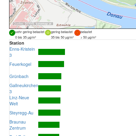
Quellen:
DORIS
,
basemap.at
sehr gering belastet
gering belastet
belastet
0 bis 35 µg/m³
35 bis 50 µg/m³
> 50 µg/m³
Station
Enns-Kristein
3
Feuerkogel
Grünbach
Gallneukirchen
3
Linz-Neue
Welt
Steyregg-Au
Braunau
Zentrum