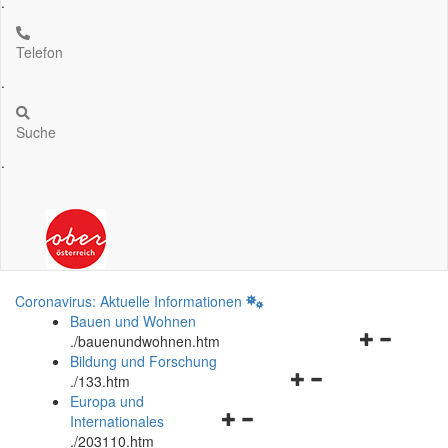
.
Telefon
.
Suche
.
Coronavirus: Aktuelle Informationen
Bauen und Wohnen
Navigationsm
.
/bauenundwohnen.htm
öffnen
Bildung und Forschung
Navigationsmenü
und
.
/133.htm
öffnen
schließen
Europa und
Navigationsmenü
und
Internationales
öffnen
schließen
.
/203110.htm