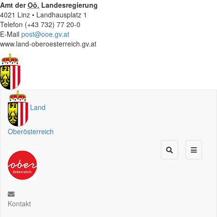
Amt der
Oö.
Landesregierung
4021 Linz • Landhausplatz 1
Telefon (+43 732) 77 20-0
E-Mail
post@ooe.gv.at
www.land-oberoesterreich.gv.at
Land
Oberösterreich
Kontakt