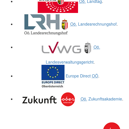
Oö.
Landtag
.
Oö.
Landesrechnungshof
.
Oö.
Landesverwaltungsgericht
.
Europe Direct
OÖ
.
Oö.
Zukunftsakademie
.