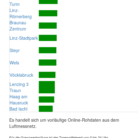
Turm
Linz-
Römerberg
Braunau
Zentrum
Linz-Stadtpark
Steyr
Wels
Vöcklabruck
Lenzing 3
Traun
Haag am
Hausruck
Bad Ischl
Es handelt sich um vorläufige Online-Rohdaten aus dem
Luftmessnetz.
Für die Grenzwertprüfung ist der Tagesmittelwert von 0 bis 24 Uhr