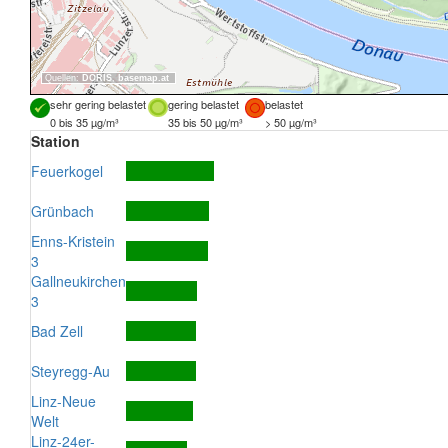
Quellen:
DORIS
,
basemap.at
sehr gering belastet
gering belastet
belastet
0 bis 35 µg/m³
35 bis 50 µg/m³
> 50 µg/m³
Station
Feuerkogel
Grünbach
Enns-Kristein
3
Gallneukirchen
3
Bad Zell
Steyregg-Au
Linz-Neue
Welt
Linz-24er-