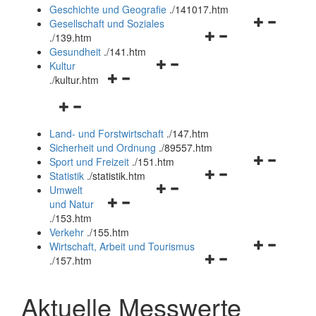
und
Geschichte und Geografie
.
/141017.htm
schließen
Navigationsm
Gesellschaft und Soziales
Navigationsmenü
öffnen
.
/139.htm
öffnen
und
Gesundheit
.
/141.htm
Navigationsmenü
und
schließen
Kultur
Navigationsmenü
öffnen
schließen
.
/kultur.htm
öffnen
und
Navigationsmenü
und
schließen
öffnen
schließen
Land- und Forstwirtschaft
.
/147.htm
und
Sicherheit und Ordnung
.
/89557.htm
schließen
Navigationsm
Sport und Freizeit
.
/151.htm
Navigationsmenü
öffnen
Statistik
.
/statistik.htm
Navigationsmenü
öffnen
und
Umwelt
Navigationsmenü
öffnen
und
schließen
und Natur
öffnen
und
schließen
.
/153.htm
und
schließen
Verkehr
.
/155.htm
schließen
Navigationsm
Wirtschaft, Arbeit und Tourismus
Navigationsmenü
öffnen
.
/157.htm
öffnen
und
und
schließen
Aktuelle Messwerte
schließen