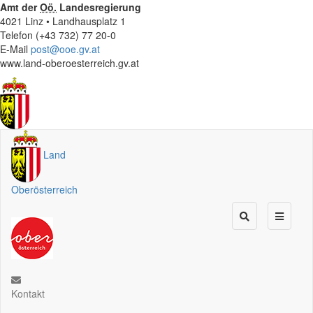
Amt der
Oö.
Landesregierung
4021 Linz • Landhausplatz 1
Telefon (+43 732) 77 20-0
E-Mail
post@ooe.gv.at
www.land-oberoesterreich.gv.at
Land
Oberösterreich
Kontakt