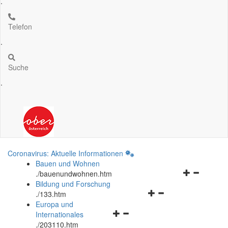
.
Telefon
.
Suche
.
Coronavirus: Aktuelle Informationen
Bauen und Wohnen
Navigationsm
.
/bauenundwohnen.htm
öffnen
Bildung und Forschung
Navigationsmenü
und
.
/133.htm
öffnen
schließen
Europa und
Navigationsmenü
und
Internationales
öffnen
schließen
.
/203110.htm