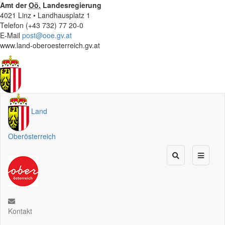
Amt der
Oö.
Landesregierung
4021 Linz • Landhausplatz 1
Telefon (+43 732) 77 20-0
E-Mail
post@ooe.gv.at
www.land-oberoesterreich.gv.at
Land
Oberösterreich
Kontakt