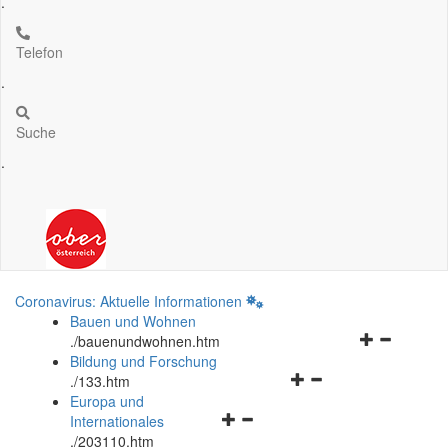
.
Telefon
.
Suche
.
Coronavirus: Aktuelle Informationen
Bauen und Wohnen
Navigationsm
.
/bauenundwohnen.htm
öffnen
Bildung und Forschung
Navigationsmenü
und
.
/133.htm
öffnen
schließen
Europa und
Navigationsmenü
und
Internationales
öffnen
schließen
.
/203110.htm