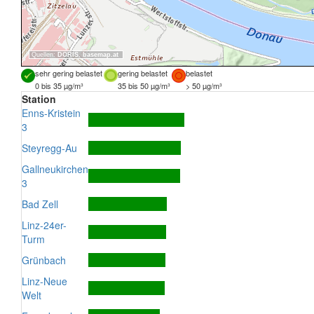
Quellen:
DORIS
,
basemap.at
sehr gering belastet
gering belastet
belastet
0 bis 35 µg/m³
35 bis 50 µg/m³
> 50 µg/m³
Station
Enns-Kristein
3
Steyregg-Au
Gallneukirchen
3
Bad Zell
Linz-24er-
Turm
Grünbach
Linz-Neue
Welt