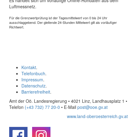
Es handelt sich um vorläufige Online-Rohdaten aus dem
Luftmessnetz.
Für die Grenzwertprüfung ist der Tagesmittelwert von 0 bis 24 Uhr
ausschlaggebend. Der gleitende 24-Stunden Mittelwert gilt als vorläufiger
Richtwert.
Kontakt
.
Telefonbuch
.
Impressum
.
Datenschutz
.
Barrierefreiheit
.
Amt der Oö. Landesregierung • 4021 Linz, Landhausplatz 1
•
Telefon
(+43 732) 77 20-0
• E-Mail
post@ooe.gv.at
www.land-oberoesterreich.gv.at