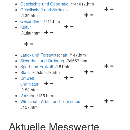
und
Geschichte und Geografie
.
/141017.htm
schließen
Navigationsm
Gesellschaft und Soziales
Navigationsmenü
öffnen
.
/139.htm
öffnen
und
Gesundheit
.
/141.htm
Navigationsmenü
und
schließen
Kultur
Navigationsmenü
öffnen
schließen
.
/kultur.htm
öffnen
und
Navigationsmenü
und
schließen
öffnen
schließen
Land- und Forstwirtschaft
.
/147.htm
und
Sicherheit und Ordnung
.
/89557.htm
schließen
Navigationsm
Sport und Freizeit
.
/151.htm
Navigationsmenü
öffnen
Statistik
.
/statistik.htm
Navigationsmenü
öffnen
und
Umwelt
Navigationsmenü
öffnen
und
schließen
und Natur
öffnen
und
schließen
.
/153.htm
und
schließen
Verkehr
.
/155.htm
schließen
Navigationsm
Wirtschaft, Arbeit und Tourismus
Navigationsmenü
öffnen
.
/157.htm
öffnen
und
und
schließen
Aktuelle Messwerte
schließen