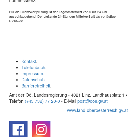
Luftmessnetz.
Für die Grenzwertprüfung ist der Tagesmittelwert von 0 bis 24 Uhr
ausschlaggebend. Der gleitende 24-Stunden Mittelwert gilt als vorläufiger
Richtwert.
Kontakt
.
Telefonbuch
.
Impressum
.
Datenschutz
.
Barrierefreiheit
.
Amt der Oö. Landesregierung • 4021 Linz, Landhausplatz 1
•
Telefon
(+43 732) 77 20-0
• E-Mail
post@ooe.gv.at
www.land-oberoesterreich.gv.at