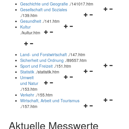
und
Geschichte und Geografie
.
/141017.htm
schließen
Navigationsm
Gesellschaft und Soziales
Navigationsmenü
öffnen
.
/139.htm
öffnen
und
Gesundheit
.
/141.htm
Navigationsmenü
und
schließen
Kultur
Navigationsmenü
öffnen
schließen
.
/kultur.htm
öffnen
und
Navigationsmenü
und
schließen
öffnen
schließen
Land- und Forstwirtschaft
.
/147.htm
und
Sicherheit und Ordnung
.
/89557.htm
schließen
Navigationsm
Sport und Freizeit
.
/151.htm
Navigationsmenü
öffnen
Statistik
.
/statistik.htm
Navigationsmenü
öffnen
und
Umwelt
Navigationsmenü
öffnen
und
schließen
und Natur
öffnen
und
schließen
.
/153.htm
und
schließen
Verkehr
.
/155.htm
schließen
Navigationsm
Wirtschaft, Arbeit und Tourismus
Navigationsmenü
öffnen
.
/157.htm
öffnen
und
und
schließen
Aktuelle Messwerte
schließen