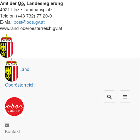
Amt der
Oö.
Landesregierung
4021 Linz • Landhausplatz 1
Telefon (+43 732) 77 20-0
E-Mail
post@ooe.gv.at
www.land-oberoesterreich.gv.at
Land
Oberösterreich
Kontakt