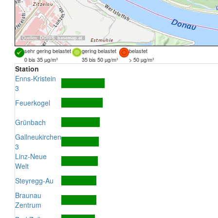
Quellen:
DORIS
,
basemap.at
sehr gering belastet
gering belastet
belastet
0 bis 35 µg/m³
35 bis 50 µg/m³
> 50 µg/m³
Station
Enns-Kristein
3
Feuerkogel
Grünbach
Gallneukirchen
3
Linz-Neue
Welt
Steyregg-Au
Braunau
Zentrum