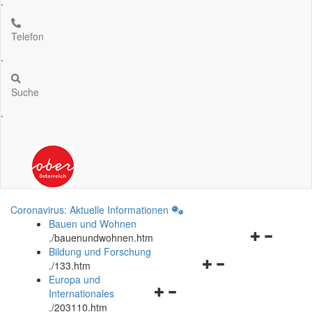
.
Telefon
.
Suche
.
Coronavirus: Aktuelle Informationen
Bauen und Wohnen
Navigationsm
.
/bauenundwohnen.htm
öffnen
Bildung und Forschung
Navigationsmenü
und
.
/133.htm
öffnen
schließen
Europa und
Navigationsmenü
und
Internationales
öffnen
schließen
.
/203110.htm