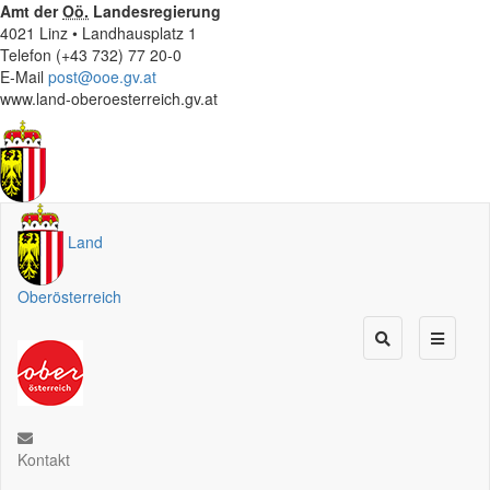
Amt der
Oö.
Landesregierung
4021 Linz • Landhausplatz 1
Telefon (+43 732) 77 20-0
E-Mail
post@ooe.gv.at
www.land-oberoesterreich.gv.at
Land
Oberösterreich
Kontakt