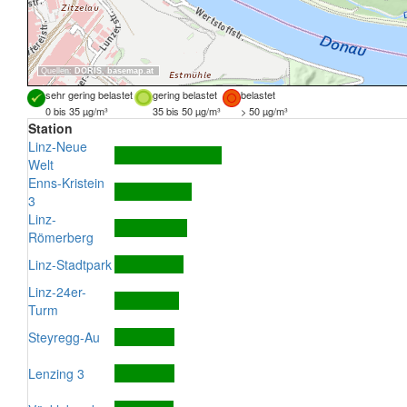
Quellen:
DORIS
,
basemap.at
sehr gering belastet
gering belastet
belastet
0 bis 35 µg/m³
35 bis 50 µg/m³
> 50 µg/m³
Station
Linz-Neue
Welt
Enns-Kristein
3
Linz-
Römerberg
Linz-Stadtpark
Linz-24er-
Turm
Steyregg-Au
Lenzing 3