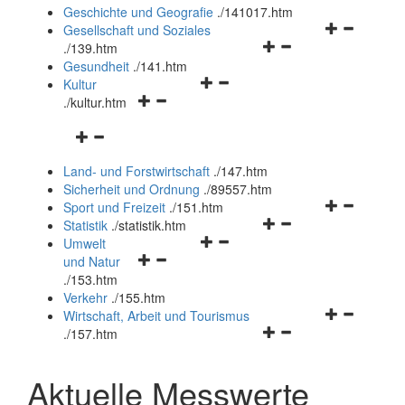
und
Geschichte und Geografie
.
/141017.htm
schließen
Navigationsm
Gesellschaft und Soziales
Navigationsmenü
öffnen
.
/139.htm
öffnen
und
Gesundheit
.
/141.htm
Navigationsmenü
und
schließen
Kultur
Navigationsmenü
öffnen
schließen
.
/kultur.htm
öffnen
und
Navigationsmenü
und
schließen
öffnen
schließen
Land- und Forstwirtschaft
.
/147.htm
und
Sicherheit und Ordnung
.
/89557.htm
schließen
Navigationsm
Sport und Freizeit
.
/151.htm
Navigationsmenü
öffnen
Statistik
.
/statistik.htm
Navigationsmenü
öffnen
und
Umwelt
Navigationsmenü
öffnen
und
schließen
und Natur
öffnen
und
schließen
.
/153.htm
und
schließen
Verkehr
.
/155.htm
schließen
Navigationsm
Wirtschaft, Arbeit und Tourismus
Navigationsmenü
öffnen
.
/157.htm
öffnen
und
und
schließen
Aktuelle Messwerte
schließen