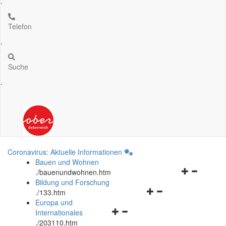
.
Telefon
.
Suche
.
Coronavirus: Aktuelle Informationen
Bauen und Wohnen
Navigationsm
.
/bauenundwohnen.htm
öffnen
Bildung und Forschung
Navigationsmenü
und
.
/133.htm
öffnen
schließen
Europa und
Navigationsmenü
und
Internationales
öffnen
schließen
.
/203110.htm