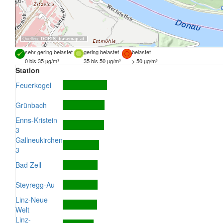
Quellen:
DORIS
,
basemap.at
sehr gering belastet
gering belastet
belastet
0 bis 35 µg/m³
35 bis 50 µg/m³
> 50 µg/m³
Station
Feuerkogel
Grünbach
Enns-Kristein
3
Gallneukirchen
3
Bad Zell
Steyregg-Au
Linz-Neue
Welt
Linz-