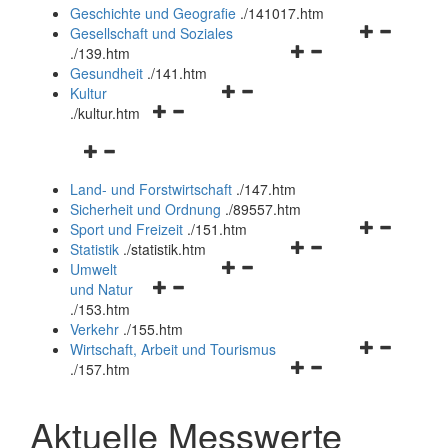
und
Geschichte und Geografie
.
/141017.htm
schließen
Navigationsm
Gesellschaft und Soziales
Navigationsmenü
öffnen
.
/139.htm
öffnen
und
Gesundheit
.
/141.htm
Navigationsmenü
und
schließen
Kultur
Navigationsmenü
öffnen
schließen
.
/kultur.htm
öffnen
und
Navigationsmenü
und
schließen
öffnen
schließen
Land- und Forstwirtschaft
.
/147.htm
und
Sicherheit und Ordnung
.
/89557.htm
schließen
Navigationsm
Sport und Freizeit
.
/151.htm
Navigationsmenü
öffnen
Statistik
.
/statistik.htm
Navigationsmenü
öffnen
und
Umwelt
Navigationsmenü
öffnen
und
schließen
und Natur
öffnen
und
schließen
.
/153.htm
und
schließen
Verkehr
.
/155.htm
schließen
Navigationsm
Wirtschaft, Arbeit und Tourismus
Navigationsmenü
öffnen
.
/157.htm
öffnen
und
und
schließen
Aktuelle Messwerte
schließen