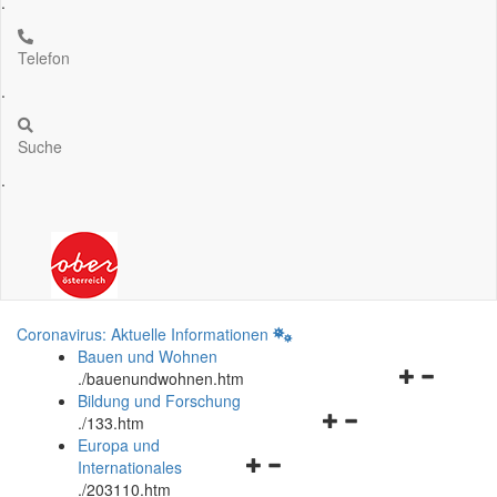
.
Telefon
.
Suche
.
Coronavirus: Aktuelle Informationen
Bauen und Wohnen
Navigationsm
.
/bauenundwohnen.htm
öffnen
Bildung und Forschung
Navigationsmenü
und
.
/133.htm
öffnen
schließen
Europa und
Navigationsmenü
und
Internationales
öffnen
schließen
.
/203110.htm