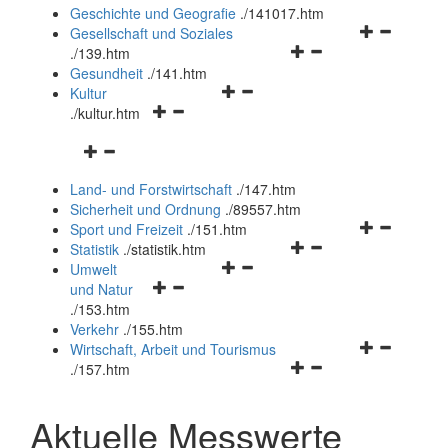
und
Geschichte und Geografie
.
/141017.htm
schließen
Navigationsm
Gesellschaft und Soziales
Navigationsmenü
öffnen
.
/139.htm
öffnen
und
Gesundheit
.
/141.htm
Navigationsmenü
und
schließen
Kultur
Navigationsmenü
öffnen
schließen
.
/kultur.htm
öffnen
und
Navigationsmenü
und
schließen
öffnen
schließen
Land- und Forstwirtschaft
.
/147.htm
und
Sicherheit und Ordnung
.
/89557.htm
schließen
Navigationsm
Sport und Freizeit
.
/151.htm
Navigationsmenü
öffnen
Statistik
.
/statistik.htm
Navigationsmenü
öffnen
und
Umwelt
Navigationsmenü
öffnen
und
schließen
und Natur
öffnen
und
schließen
.
/153.htm
und
schließen
Verkehr
.
/155.htm
schließen
Navigationsm
Wirtschaft, Arbeit und Tourismus
Navigationsmenü
öffnen
.
/157.htm
öffnen
und
und
schließen
Aktuelle Messwerte
schließen