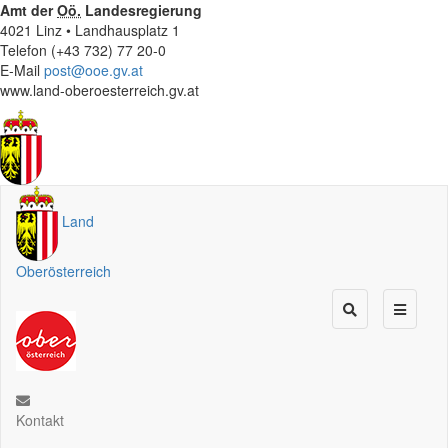
Amt der
Oö.
Landesregierung
4021 Linz • Landhausplatz 1
Telefon (+43 732) 77 20-0
E-Mail
post@ooe.gv.at
www.land-oberoesterreich.gv.at
Land
Oberösterreich
Kontakt