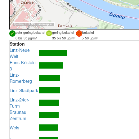
Quellen:
DORIS
,
basemap.at
sehr gering belastet
gering belastet
belastet
0 bis 35 µg/m³
35 bis 50 µg/m³
> 50 µg/m³
Station
Linz-Neue
Welt
Enns-Kristein
3
Linz-
Römerberg
Linz-Stadtpark
Linz-24er-
Turm
Braunau
Zentrum
Wels