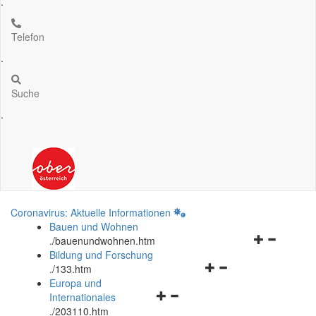
.
Telefon
.
Suche
.
Coronavirus: Aktuelle Informationen
Bauen und Wohnen
Navigationsm
.
/bauenundwohnen.htm
öffnen
Bildung und Forschung
Navigationsmenü
und
.
/133.htm
öffnen
schließen
Europa und
Navigationsmenü
und
Internationales
öffnen
schließen
.
/203110.htm