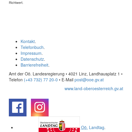
Richtwert.
Kontakt
.
Telefonbuch
.
Impressum
.
Datenschutz
.
Barrierefreiheit
.
Amt der Oö. Landesregierung • 4021 Linz, Landhausplatz 1
•
Telefon
(+43 732) 77 20-0
• E-Mail
post@ooe.gv.at
www.land-oberoesterreich.gv.at
.
.
Oö.
Landtag
.