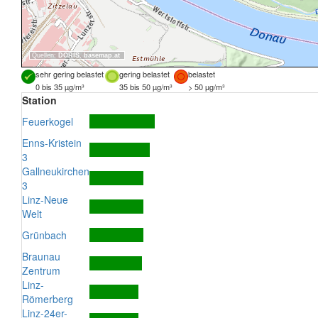
Quellen:
DORIS
,
basemap.at
sehr gering belastet
gering belastet
belastet
0 bis 35 µg/m³
35 bis 50 µg/m³
> 50 µg/m³
Station
Feuerkogel
Enns-Kristein
3
Gallneukirchen
3
Linz-Neue
Welt
Grünbach
Braunau
Zentrum
Linz-
Römerberg
Linz-24er-