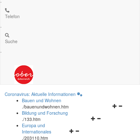
.
Telefon
.
Suche
.
Coronavirus: Aktuelle Informationen
Bauen und Wohnen
Navigationsm
.
/bauenundwohnen.htm
öffnen
Bildung und Forschung
Navigationsmenü
und
.
/133.htm
öffnen
schließen
Europa und
Navigationsmenü
und
Internationales
öffnen
schließen
.
/203110.htm