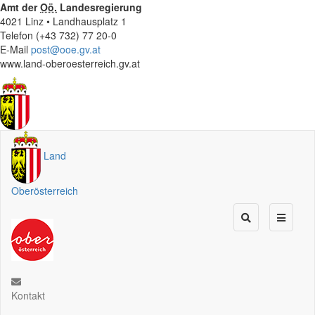
Amt der
Oö.
Landesregierung
4021 Linz • Landhausplatz 1
Telefon (+43 732) 77 20-0
E-Mail
post@ooe.gv.at
www.land-oberoesterreich.gv.at
Land
Oberösterreich
Kontakt