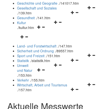
und
Geschichte und Geografie
.
/141017.htm
schließen
Navigationsm
Gesellschaft und Soziales
Navigationsmenü
öffnen
.
/139.htm
öffnen
und
Gesundheit
.
/141.htm
Navigationsmenü
und
schließen
Kultur
Navigationsmenü
öffnen
schließen
.
/kultur.htm
öffnen
und
Navigationsmenü
und
schließen
öffnen
schließen
Land- und Forstwirtschaft
.
/147.htm
und
Sicherheit und Ordnung
.
/89557.htm
schließen
Navigationsm
Sport und Freizeit
.
/151.htm
Navigationsmenü
öffnen
Statistik
.
/statistik.htm
Navigationsmenü
öffnen
und
Umwelt
Navigationsmenü
öffnen
und
schließen
und Natur
öffnen
und
schließen
.
/153.htm
und
schließen
Verkehr
.
/155.htm
schließen
Navigationsm
Wirtschaft, Arbeit und Tourismus
Navigationsmenü
öffnen
.
/157.htm
öffnen
und
und
schließen
Aktuelle Messwerte
schließen