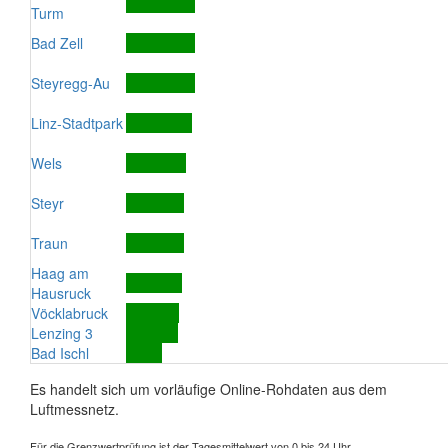
Turm
Bad Zell
Steyregg-Au
Linz-Stadtpark
Wels
Steyr
Traun
Haag am
Hausruck
Vöcklabruck
Lenzing 3
Bad Ischl
Es handelt sich um vorläufige Online-Rohdaten aus dem
Luftmessnetz.
Für die Grenzwertprüfung ist der Tagesmittelwert von 0 bis 24 Uhr