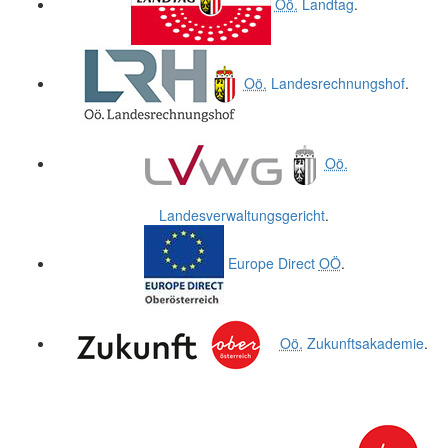
Oö.
Landtag
.
Oö.
Landesrechnungshof
.
Oö.
Landesverwaltungsgericht
.
Europe Direct
OÖ
.
Oö.
Zukunftsakademie
.