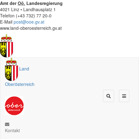
Amt der
Oö.
Landesregierung
4021 Linz • Landhausplatz 1
Telefon (+43 732) 77 20-0
E-Mail
post@ooe.gv.at
www.land-oberoesterreich.gv.at
Land
Oberösterreich
Kontakt