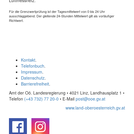
Luftmessnetz.
Für die Grenzwertprüfung ist der Tagesmittelwert von 0 bis 24 Uhr
ausschlaggebend. Der gleitende 24-Stunden Mittelwert gilt als vorläufiger
Richtwert.
Kontakt
.
Telefonbuch
.
Impressum
.
Datenschutz
.
Barrierefreiheit
.
Amt der Oö. Landesregierung • 4021 Linz, Landhausplatz 1
•
Telefon
(+43 732) 77 20-0
• E-Mail
post@ooe.gv.at
www.land-oberoesterreich.gv.at