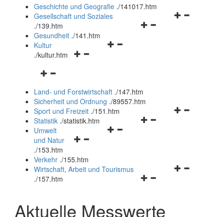
und
Geschichte und Geografie
.
/141017.htm
schließen
Navigationsm
Gesellschaft und Soziales
Navigationsmenü
öffnen
.
/139.htm
öffnen
und
Gesundheit
.
/141.htm
Navigationsmenü
und
schließen
Kultur
Navigationsmenü
öffnen
schließen
.
/kultur.htm
öffnen
und
Navigationsmenü
und
schließen
öffnen
schließen
Land- und Forstwirtschaft
.
/147.htm
und
Sicherheit und Ordnung
.
/89557.htm
schließen
Navigationsm
Sport und Freizeit
.
/151.htm
Navigationsmenü
öffnen
Statistik
.
/statistik.htm
Navigationsmenü
öffnen
und
Umwelt
Navigationsmenü
öffnen
und
schließen
und Natur
öffnen
und
schließen
.
/153.htm
und
schließen
Verkehr
.
/155.htm
schließen
Navigationsm
Wirtschaft, Arbeit und Tourismus
Navigationsmenü
öffnen
.
/157.htm
öffnen
und
und
schließen
Aktuelle Messwerte
schließen