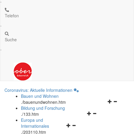
.
Telefon
.
Suche
.
Coronavirus: Aktuelle Informationen
Bauen und Wohnen
Navigationsm
.
/bauenundwohnen.htm
öffnen
Bildung und Forschung
Navigationsmenü
und
.
/133.htm
öffnen
schließen
Europa und
Navigationsmenü
und
Internationales
öffnen
schließen
.
/203110.htm