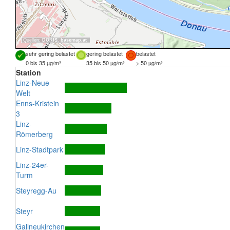
Quellen:
DORIS
,
basemap.at
sehr gering belastet
gering belastet
belastet
0 bis 35 µg/m³
35 bis 50 µg/m³
> 50 µg/m³
Station
Linz-Neue
Welt
Enns-Kristein
3
Linz-
Römerberg
Linz-Stadtpark
Linz-24er-
Turm
Steyregg-Au
Steyr
Gallneukirchen