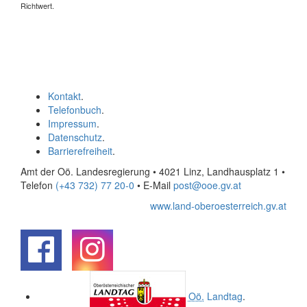
Richtwert.
Kontakt
.
Telefonbuch
.
Impressum
.
Datenschutz
.
Barrierefreiheit
.
Amt der Oö. Landesregierung • 4021 Linz, Landhausplatz 1
•
Telefon
(+43 732) 77 20-0
• E-Mail
post@ooe.gv.at
www.land-oberoesterreich.gv.at
.
.
Oö.
Landtag
.