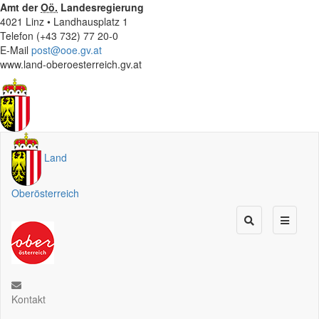
Amt der
Oö.
Landesregierung
4021 Linz • Landhausplatz 1
Telefon (+43 732) 77 20-0
E-Mail
post@ooe.gv.at
www.land-oberoesterreich.gv.at
Land
Oberösterreich
Kontakt