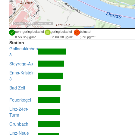
Quellen:
DORIS
,
basemap.at
sehr gering belastet
gering belastet
belastet
0 bis 35 µg/m³
35 bis 50 µg/m³
> 50 µg/m³
Station
Gallneukirchen
3
Steyregg-Au
Enns-Kristein
3
Bad Zell
Feuerkogel
Linz-24er-
Turm
Grünbach
Linz-Neue