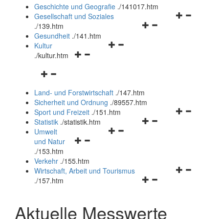
und
Geschichte und Geografie
.
/141017.htm
schließen
Navigationsm
Gesellschaft und Soziales
Navigationsmenü
öffnen
.
/139.htm
öffnen
und
Gesundheit
.
/141.htm
Navigationsmenü
und
schließen
Kultur
Navigationsmenü
öffnen
schließen
.
/kultur.htm
öffnen
und
Navigationsmenü
und
schließen
öffnen
schließen
Land- und Forstwirtschaft
.
/147.htm
und
Sicherheit und Ordnung
.
/89557.htm
schließen
Navigationsm
Sport und Freizeit
.
/151.htm
Navigationsmenü
öffnen
Statistik
.
/statistik.htm
Navigationsmenü
öffnen
und
Umwelt
Navigationsmenü
öffnen
und
schließen
und Natur
öffnen
und
schließen
.
/153.htm
und
schließen
Verkehr
.
/155.htm
schließen
Navigationsm
Wirtschaft, Arbeit und Tourismus
Navigationsmenü
öffnen
.
/157.htm
öffnen
und
und
schließen
Aktuelle Messwerte
schließen