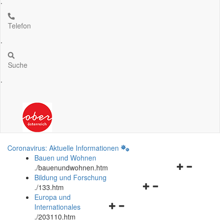
.
Telefon
.
Suche
.
Coronavirus: Aktuelle Informationen
Bauen und Wohnen
Navigationsm
.
/bauenundwohnen.htm
öffnen
Bildung und Forschung
Navigationsmenü
und
.
/133.htm
öffnen
schließen
Europa und
Navigationsmenü
und
Internationales
öffnen
schließen
.
/203110.htm