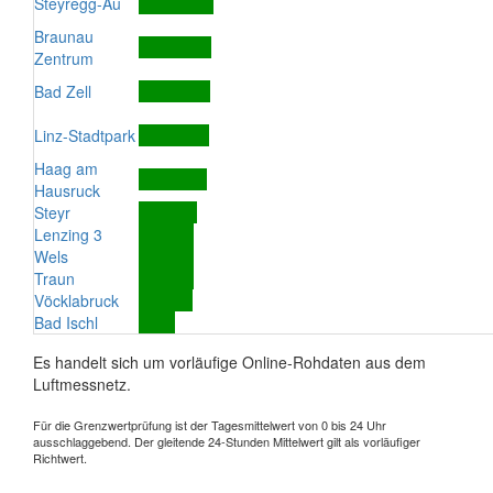
Steyregg-Au
Braunau
Zentrum
Bad Zell
Linz-Stadtpark
Haag am
Hausruck
Steyr
Lenzing 3
Wels
Traun
Vöcklabruck
Bad Ischl
Es handelt sich um vorläufige Online-Rohdaten aus dem
Luftmessnetz.
Für die Grenzwertprüfung ist der Tagesmittelwert von 0 bis 24 Uhr
ausschlaggebend. Der gleitende 24-Stunden Mittelwert gilt als vorläufiger
Richtwert.