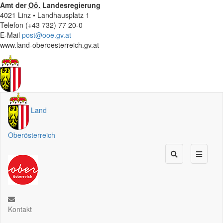
Amt der
Oö.
Landesregierung
4021 Linz • Landhausplatz 1
Telefon (+43 732) 77 20-0
E-Mail
post@ooe.gv.at
www.land-oberoesterreich.gv.at
Land
Oberösterreich
Kontakt