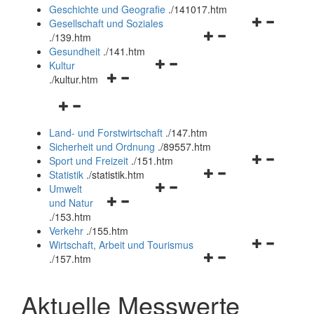
und
Geschichte und Geografie
.
/141017.htm
schließen
Navigationsm
Gesellschaft und Soziales
Navigationsmenü
öffnen
.
/139.htm
öffnen
und
Gesundheit
.
/141.htm
Navigationsmenü
und
schließen
Kultur
Navigationsmenü
öffnen
schließen
.
/kultur.htm
öffnen
und
Navigationsmenü
und
schließen
öffnen
schließen
Land- und Forstwirtschaft
.
/147.htm
und
Sicherheit und Ordnung
.
/89557.htm
schließen
Navigationsm
Sport und Freizeit
.
/151.htm
Navigationsmenü
öffnen
Statistik
.
/statistik.htm
Navigationsmenü
öffnen
und
Umwelt
Navigationsmenü
öffnen
und
schließen
und Natur
öffnen
und
schließen
.
/153.htm
und
schließen
Verkehr
.
/155.htm
schließen
Navigationsm
Wirtschaft, Arbeit und Tourismus
Navigationsmenü
öffnen
.
/157.htm
öffnen
und
und
schließen
Aktuelle Messwerte
schließen