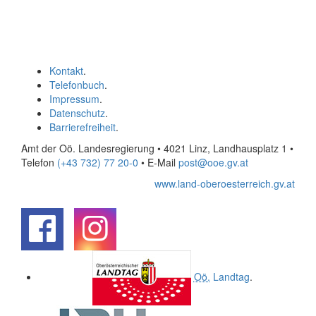
Kontakt
.
Telefonbuch
.
Impressum
.
Datenschutz
.
Barrierefreiheit
.
Amt der Oö. Landesregierung • 4021 Linz, Landhausplatz 1
•
Telefon
(+43 732) 77 20-0
• E-Mail
post@ooe.gv.at
www.land-oberoesterreich.gv.at
.
.
Oö.
Landtag
.