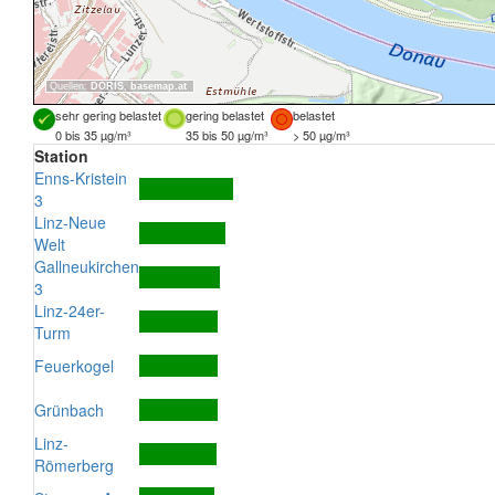
Quellen:
DORIS
,
basemap.at
sehr gering belastet
gering belastet
belastet
0 bis 35 µg/m³
35 bis 50 µg/m³
> 50 µg/m³
Station
Enns-Kristein
3
Linz-Neue
Welt
Gallneukirchen
3
Linz-24er-
Turm
Feuerkogel
Grünbach
Linz-
Römerberg