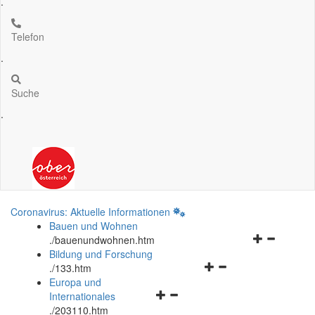
.
Telefon
.
Suche
.
Coronavirus: Aktuelle Informationen
Bauen und Wohnen
Navigationsm
.
/bauenundwohnen.htm
öffnen
Bildung und Forschung
Navigationsmenü
und
.
/133.htm
öffnen
schließen
Europa und
Navigationsmenü
und
Internationales
öffnen
schließen
.
/203110.htm