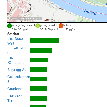
Quellen:
DORIS
,
basemap.at
sehr gering belastet
gering belastet
belastet
0 bis 35 µg/m³
35 bis 50 µg/m³
> 50 µg/m³
Station
Linz-Neue
Welt
Enns-Kristein
3
Linz-
Römerberg
Steyregg-Au
Gallneukirchen
3
Grünbach
Linz-24er-
Turm