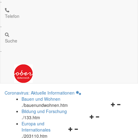
.
Telefon
.
Suche
.
Coronavirus: Aktuelle Informationen
Bauen und Wohnen
Navigationsm
.
/bauenundwohnen.htm
öffnen
Bildung und Forschung
Navigationsmenü
und
.
/133.htm
öffnen
schließen
Europa und
Navigationsmenü
und
Internationales
öffnen
schließen
.
/203110.htm