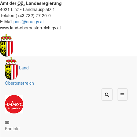
Amt der
Oö.
Landesregierung
4021 Linz • Landhausplatz 1
Telefon (+43 732) 77 20-0
E-Mail
post@ooe.gv.at
www.land-oberoesterreich.gv.at
Land
Oberösterreich
Kontakt