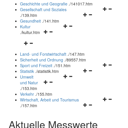
und
Geschichte und Geografie
.
/141017.htm
schließen
Navigationsm
Gesellschaft und Soziales
Navigationsmenü
öffnen
.
/139.htm
öffnen
und
Gesundheit
.
/141.htm
Navigationsmenü
und
schließen
Kultur
Navigationsmenü
öffnen
schließen
.
/kultur.htm
öffnen
und
Navigationsmenü
und
schließen
öffnen
schließen
Land- und Forstwirtschaft
.
/147.htm
und
Sicherheit und Ordnung
.
/89557.htm
schließen
Navigationsm
Sport und Freizeit
.
/151.htm
Navigationsmenü
öffnen
Statistik
.
/statistik.htm
Navigationsmenü
öffnen
und
Umwelt
Navigationsmenü
öffnen
und
schließen
und Natur
öffnen
und
schließen
.
/153.htm
und
schließen
Verkehr
.
/155.htm
schließen
Navigationsm
Wirtschaft, Arbeit und Tourismus
Navigationsmenü
öffnen
.
/157.htm
öffnen
und
und
schließen
Aktuelle Messwerte
schließen