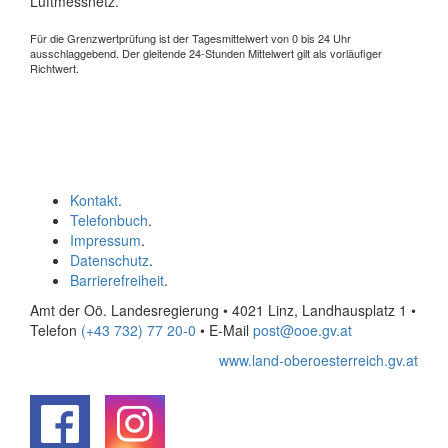
Luftmessnetz.
Für die Grenzwertprüfung ist der Tagesmittelwert von 0 bis 24 Uhr
ausschlaggebend. Der gleitende 24-Stunden Mittelwert gilt als vorläufiger
Richtwert.
Kontakt
.
Telefonbuch
.
Impressum
.
Datenschutz
.
Barrierefreiheit
.
Amt der Oö. Landesregierung • 4021 Linz, Landhausplatz 1
•
Telefon
(+43 732) 77 20-0
• E-Mail
post@ooe.gv.at
www.land-oberoesterreich.gv.at