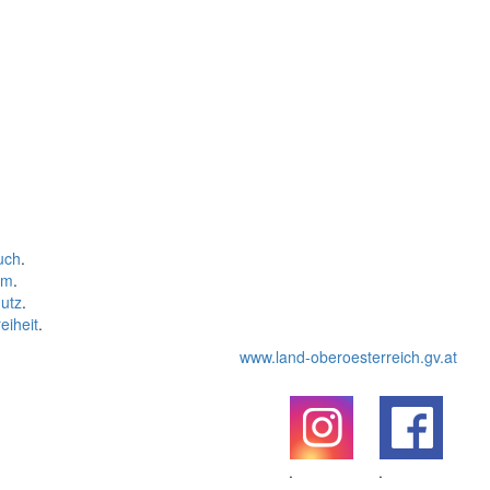
uch
.
um
.
utz
.
eiheit
.
www.land-oberoesterreich.gv.at
.
.