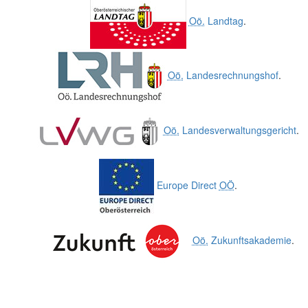
Oö.
Landtag
.
Oö.
Landesrechnungshof
.
Oö.
Landesverwaltungsgericht
.
Europe Direct
OÖ
.
Oö.
Zukunftsakademie
.