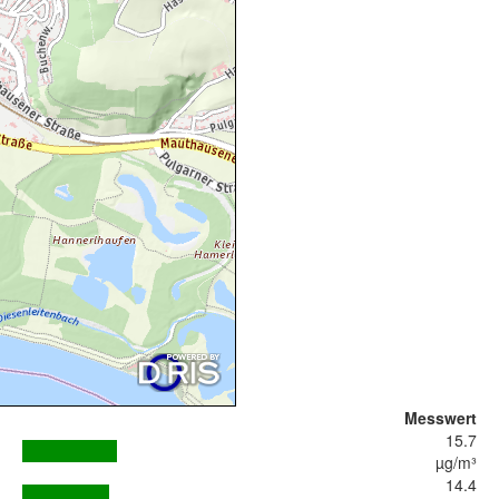
Messwert
15.7
µg/m³
14.4