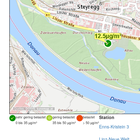
Quellen:
DORIS
,
basemap.at
Station
sehr gering belastet
gering belastet
belastet
0 bis 35 µg/m³
35 bis 50 µg/m³
> 50 µg/m³
Enns-Kristein 3
Linz-Neue Welt