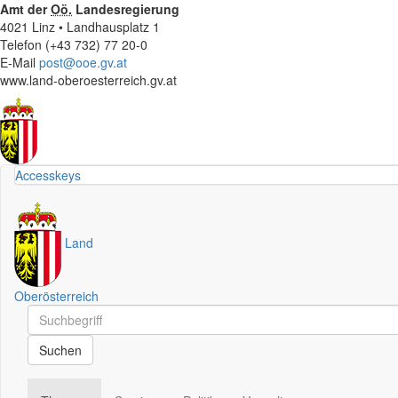
Amt der
Oö.
Landesregierung
4021 Linz • Landhausplatz 1
Telefon (+43 732) 77 20-0
E-Mail
post@ooe.gv.at
www.land-oberoesterreich.gv.at
Accesskeys
Land
Oberösterreich
Schnellsuche
Schnellsuche
Suchen