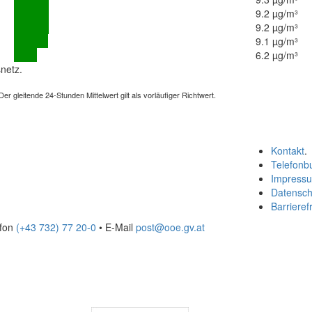
9.2 µg/m³
9.2 µg/m³
9.1 µg/m³
6.2 µg/m³
netz.
 gleitende 24-Stunden Mittelwert gilt als vorläufiger Richtwert.
Kontakt
.
Telefonb
Impress
Datensch
Barrierefr
efon
(+43 732) 77 20-0
• E-Mail
post@ooe.gv.at