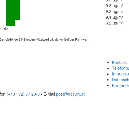
9.3 µg/m³
9.2 µg/m³
9.1 µg/m³
6.2 µg/m³
netz.
 gleitende 24-Stunden Mittelwert gilt als vorläufiger Richtwert.
Kontakt
.
Telefonb
Impress
Datensch
Barrierefr
efon
(+43 732) 77 20-0
• E-Mail
post@ooe.gv.at