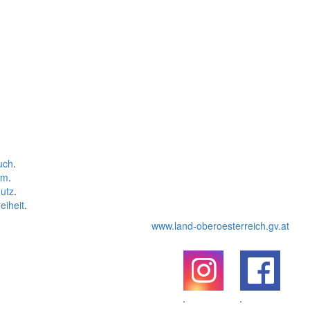
uch
.
um
.
utz
.
eiheit
.
www.land-oberoesterreich.gv.at
.
.