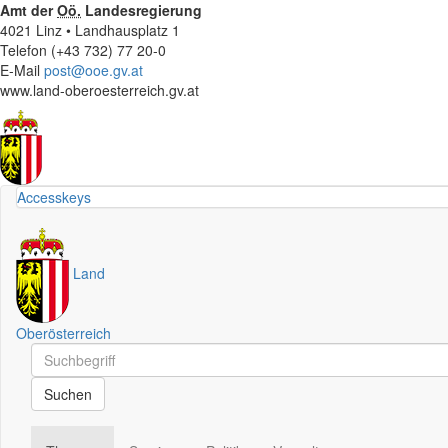
Amt der
Oö.
Landesregierung
4021 Linz • Landhausplatz 1
Telefon (+43 732) 77 20-0
E-Mail
post@ooe.gv.at
www.land-oberoesterreich.gv.at
Accesskeys
Land
Oberösterreich
Schnellsuche
Schnellsuche
Suchen