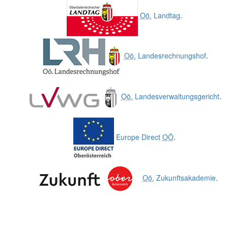
Oö.
Landtag
.
Oö.
Landesrechnungshof
.
Oö.
Landesverwaltungsgericht
.
Europe Direct
OÖ
.
Oö.
Zukunftsakademie
.