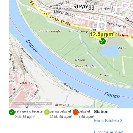
Quellen:
DORIS
,
basemap.at
Station
sehr gering belastet
gering belastet
belastet
0 bis 35 µg/m³
35 bis 50 µg/m³
> 50 µg/m³
Enns-Kristein 3
Linz-Neue Welt