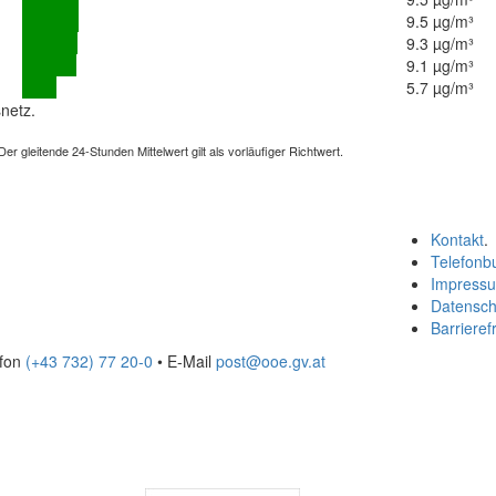
9.5 µg/m³
9.3 µg/m³
9.1 µg/m³
5.7 µg/m³
netz.
 gleitende 24-Stunden Mittelwert gilt als vorläufiger Richtwert.
Kontakt
.
Telefonb
Impress
Datensch
Barrierefr
efon
(+43 732) 77 20-0
• E-Mail
post@ooe.gv.at