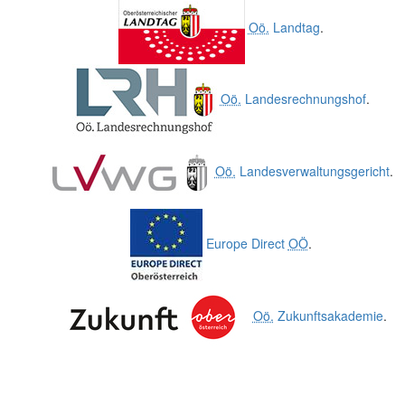
Oö.
Landtag
.
Oö.
Landesrechnungshof
.
Oö.
Landesverwaltungsgericht
.
Europe Direct
OÖ
.
Oö.
Zukunftsakademie
.