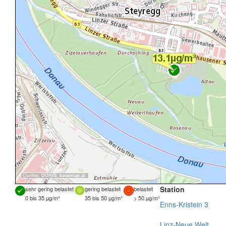
Quellen:
DORIS
,
basemap.at
Station
sehr gering belastet
gering belastet
belastet
0 bis 35 µg/m³
35 bis 50 µg/m³
> 50 µg/m³
Enns-Kristein 3
Linz-Neue Welt