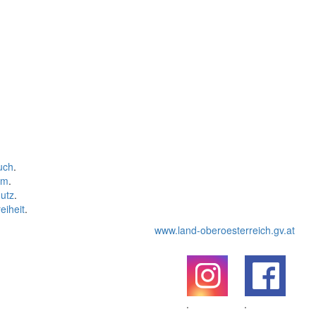
uch
.
um
.
utz
.
eiheit
.
www.land-oberoesterreich.gv.at
.
.