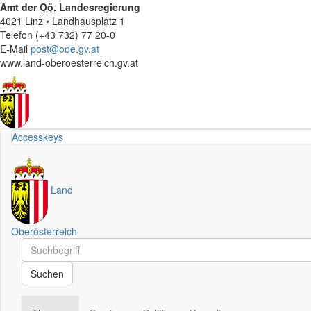
Amt der
Oö.
Landesregierung
4021 Linz • Landhausplatz 1
Telefon (+43 732) 77 20-0
E-Mail
post@ooe.gv.at
www.land-oberoesterreich.gv.at
Accesskeys
Land
Oberösterreich
Schnellsuche
Schnellsuche
Suchen