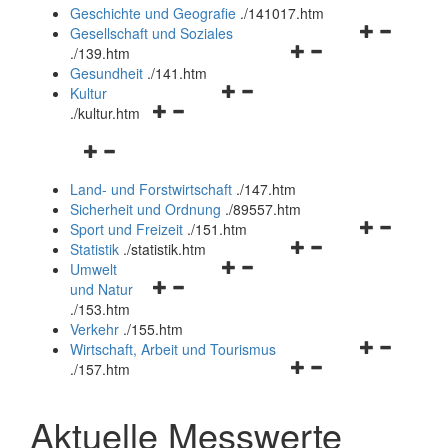
und
Geschichte und Geografie
.
/141017.htm
schließen
Navigationsm
Gesellschaft und Soziales
Navigationsmenü
öffnen
.
/139.htm
öffnen
und
Gesundheit
.
/141.htm
Navigationsmenü
und
schließen
Kultur
Navigationsmenü
öffnen
schließen
.
/kultur.htm
öffnen
und
Navigationsmenü
und
schließen
öffnen
schließen
Land- und Forstwirtschaft
.
/147.htm
und
Sicherheit und Ordnung
.
/89557.htm
schließen
Navigationsm
Sport und Freizeit
.
/151.htm
Navigationsmenü
öffnen
Statistik
.
/statistik.htm
Navigationsmenü
öffnen
und
Umwelt
Navigationsmenü
öffnen
und
schließen
und Natur
öffnen
und
schließen
.
/153.htm
und
schließen
Verkehr
.
/155.htm
schließen
Navigationsm
Wirtschaft, Arbeit und Tourismus
Navigationsmenü
öffnen
.
/157.htm
öffnen
und
und
schließen
Aktuelle Messwerte
schließen