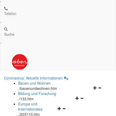
.
Telefon
.
Suche
.
Coronavirus: Aktuelle Informationen
Bauen und Wohnen
Navigationsm
.
/bauenundwohnen.htm
öffnen
Bildung und Forschung
Navigationsmenü
und
.
/133.htm
öffnen
schließen
Europa und
Navigationsmenü
und
Internationales
öffnen
schließen
.
/203110.htm