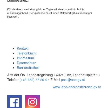
Luftmessnetz.
Für die Grenzwertprüfung ist der Tagesmittelwert von 0 bis 24 Uhr
ausschlaggebend. Der gleitende 24-Stunden Mittelwert gilt als vorläufiger
Richtwert.
Kontakt
.
Telefonbuch
.
Impressum
.
Datenschutz
.
Barrierefreiheit
.
Amt der Oö. Landesregierung • 4021 Linz, Landhausplatz 1
•
Telefon
(+43 732) 77 20-0
• E-Mail
post@ooe.gv.at
www.land-oberoesterreich.gv.at