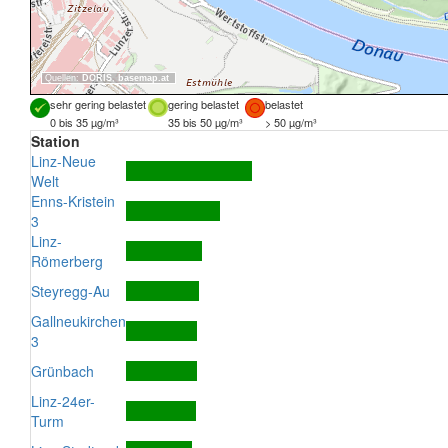
Quellen:
DORIS
,
basemap.at
sehr gering belastet
gering belastet
belastet
0 bis 35 µg/m³
35 bis 50 µg/m³
> 50 µg/m³
Station
Linz-Neue
Welt
Enns-Kristein
3
Linz-
Römerberg
Steyregg-Au
Gallneukirchen
3
Grünbach
Linz-24er-
Turm