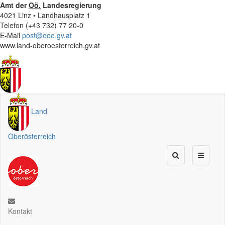
Amt der
Oö.
Landesregierung
4021 Linz • Landhausplatz 1
Telefon (+43 732) 77 20-0
E-Mail
post@ooe.gv.at
www.land-oberoesterreich.gv.at
Land
Oberösterreich
Kontakt