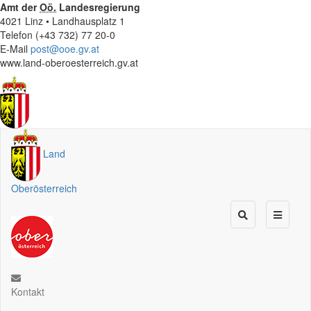
Amt der
Oö.
Landesregierung
4021 Linz • Landhausplatz 1
Telefon (+43 732) 77 20-0
E-Mail
post@ooe.gv.at
www.land-oberoesterreich.gv.at
Land
Oberösterreich
Kontakt