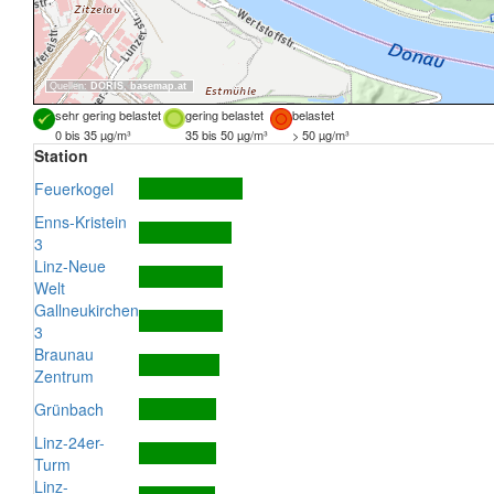
Quellen:
DORIS
,
basemap.at
sehr gering belastet
gering belastet
belastet
0 bis 35 µg/m³
35 bis 50 µg/m³
> 50 µg/m³
Station
Feuerkogel
Enns-Kristein
3
Linz-Neue
Welt
Gallneukirchen
3
Braunau
Zentrum
Grünbach
Linz-24er-
Turm
Linz-