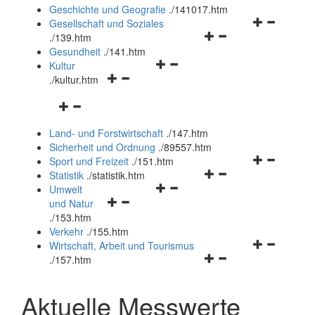
und
Geschichte und Geografie
.
/141017.htm
schließen
Navigationsm
Gesellschaft und Soziales
Navigationsmenü
öffnen
.
/139.htm
öffnen
und
Gesundheit
.
/141.htm
Navigationsmenü
und
schließen
Kultur
Navigationsmenü
öffnen
schließen
.
/kultur.htm
öffnen
und
Navigationsmenü
und
schließen
öffnen
schließen
Land- und Forstwirtschaft
.
/147.htm
und
Sicherheit und Ordnung
.
/89557.htm
schließen
Navigationsm
Sport und Freizeit
.
/151.htm
Navigationsmenü
öffnen
Statistik
.
/statistik.htm
Navigationsmenü
öffnen
und
Umwelt
Navigationsmenü
öffnen
und
schließen
und Natur
öffnen
und
schließen
.
/153.htm
und
schließen
Verkehr
.
/155.htm
schließen
Navigationsm
Wirtschaft, Arbeit und Tourismus
Navigationsmenü
öffnen
.
/157.htm
öffnen
und
und
schließen
Aktuelle Messwerte
schließen