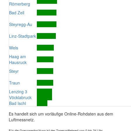
Römerberg
Bad Zell
Steyregg-Au
Linz-Stadtpark
Wels
Haag am
Hausruck
Steyr
Traun
Lenzing 3
Vöcklabruck
Bad Ischl
Es handelt sich um vorläufige Online-Rohdaten aus dem
Luftmessnetz.
Für die Grenzwertprüfung ist der Tagesmittelwert von 0 bis 24 Uhr