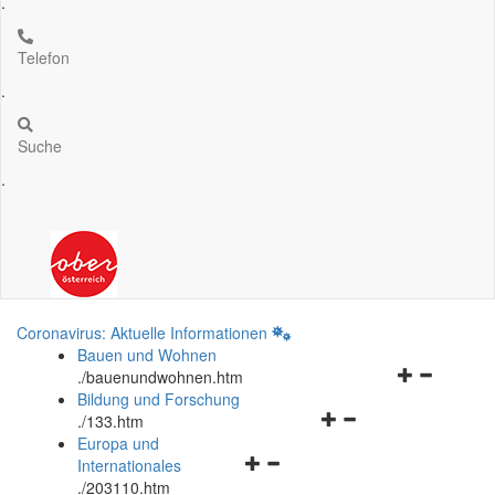
.
Telefon
.
Suche
.
Coronavirus: Aktuelle Informationen
Bauen und Wohnen
Navigationsm
.
/bauenundwohnen.htm
öffnen
Bildung und Forschung
Navigationsmenü
und
.
/133.htm
öffnen
schließen
Europa und
Navigationsmenü
und
Internationales
öffnen
schließen
.
/203110.htm