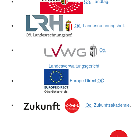
Oö.
Landtag
.
Oö.
Landesrechnungshof
.
Oö.
Landesverwaltungsgericht
.
Europe Direct
OÖ
.
Oö.
Zukunftsakademie
.