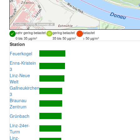
Quellen:
DORIS
,
basemap.at
sehr gering belastet
gering belastet
belastet
0 bis 35 µg/m³
35 bis 50 µg/m³
> 50 µg/m³
Station
Feuerkogel
Enns-Kristein
3
Linz-Neue
Welt
Gallneukirchen
3
Braunau
Zentrum
Grünbach
Linz-24er-
Turm
Linz-