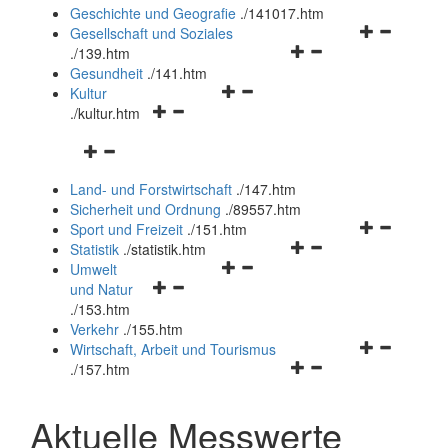
und
Geschichte und Geografie
.
/141017.htm
schließen
Navigationsm
Gesellschaft und Soziales
Navigationsmenü
öffnen
.
/139.htm
öffnen
und
Gesundheit
.
/141.htm
Navigationsmenü
und
schließen
Kultur
Navigationsmenü
öffnen
schließen
.
/kultur.htm
öffnen
und
Navigationsmenü
und
schließen
öffnen
schließen
Land- und Forstwirtschaft
.
/147.htm
und
Sicherheit und Ordnung
.
/89557.htm
schließen
Navigationsm
Sport und Freizeit
.
/151.htm
Navigationsmenü
öffnen
Statistik
.
/statistik.htm
Navigationsmenü
öffnen
und
Umwelt
Navigationsmenü
öffnen
und
schließen
und Natur
öffnen
und
schließen
.
/153.htm
und
schließen
Verkehr
.
/155.htm
schließen
Navigationsm
Wirtschaft, Arbeit und Tourismus
Navigationsmenü
öffnen
.
/157.htm
öffnen
und
und
schließen
Aktuelle Messwerte
schließen