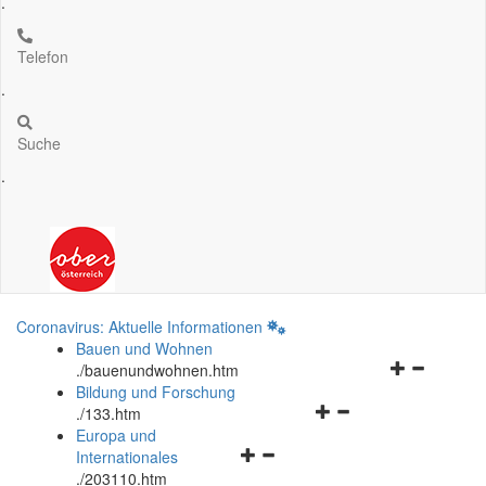
.
Telefon
.
Suche
.
Coronavirus: Aktuelle Informationen
Bauen und Wohnen
Navigationsm
.
/bauenundwohnen.htm
öffnen
Bildung und Forschung
Navigationsmenü
und
.
/133.htm
öffnen
schließen
Europa und
Navigationsmenü
und
Internationales
öffnen
schließen
.
/203110.htm