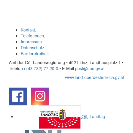
Kontakt
.
Telefonbuch
.
Impressum
.
Datenschutz
.
Barrierefreiheit
.
Amt der Oö. Landesregierung • 4021 Linz, Landhausplatz 1
•
Telefon
(+43 732) 77 20-0
• E-Mail
post@ooe.gv.at
www.land-oberoesterreich.gv.at
.
.
Oö.
Landtag
.