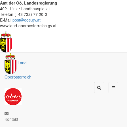
Amt der
Oö.
Landesregierung
4021 Linz • Landhausplatz 1
Telefon (+43 732) 77 20-0
E-Mail
post@ooe.gv.at
www.land-oberoesterreich.gv.at
Land
Oberösterreich
Kontakt