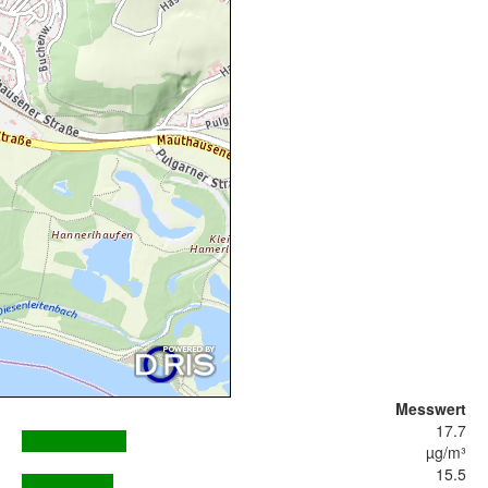
Messwert
17.7
µg/m³
15.5