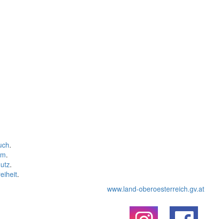
uch
.
um
.
utz
.
eiheit
.
www.land-oberoesterreich.gv.at