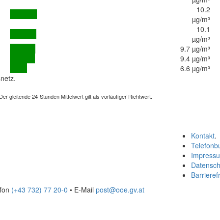
10.2
µg/m³
10.1
µg/m³
9.7 µg/m³
9.4 µg/m³
6.6 µg/m³
netz.
 gleitende 24-Stunden Mittelwert gilt als vorläufiger Richtwert.
Kontakt
.
Telefonb
Impress
Datensch
Barrierefr
efon
(+43 732) 77 20-0
• E-Mail
post@ooe.gv.at