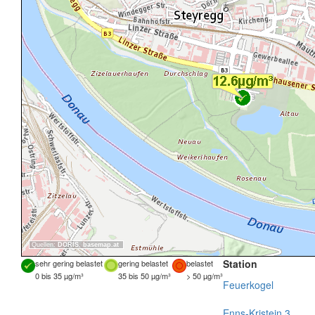
Quellen:
DORIS
,
basemap.at
Station
sehr gering belastet
gering belastet
belastet
0 bis 35 µg/m³
35 bis 50 µg/m³
> 50 µg/m³
Feuerkogel
Enns-Kristein 3