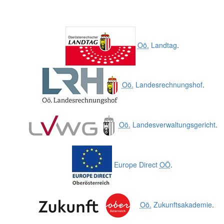
Oö.
Landtag
.
Oö.
Landesrechnungshof
.
Oö.
Landesverwaltungsgericht
.
Europe Direct
OÖ
.
Oö.
Zukunftsakademie
.