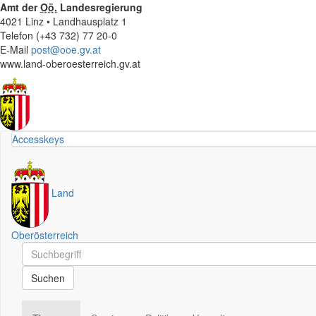
Amt der
Oö.
Landesregierung
4021 Linz • Landhausplatz 1
Telefon (+43 732) 77 20-0
E-Mail
post@ooe.gv.at
www.land-oberoesterreich.gv.at
Accesskeys
Land
Oberösterreich
Schnellsuche
Schnellsuche
Suchen