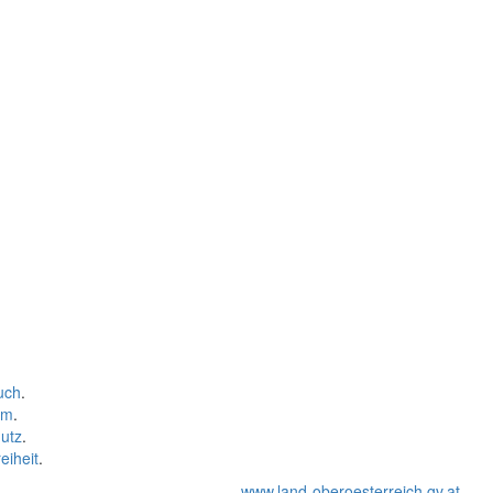
uch
.
um
.
utz
.
eiheit
.
www.land-oberoesterreich.gv.at