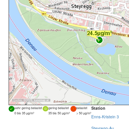
Quellen:
DORIS
,
basemap.at
Station
sehr gering belastet
gering belastet
belastet
0 bis 35 µg/m³
35 bis 50 µg/m³
> 50 µg/m³
Enns-Kristein 3
Steyregg-Au