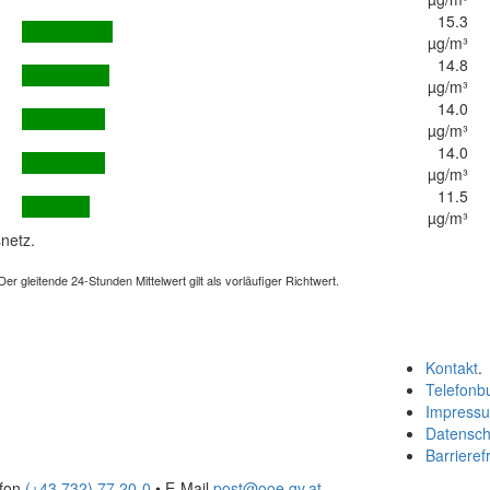
15.3
µg/m³
14.8
µg/m³
14.0
µg/m³
14.0
µg/m³
11.5
µg/m³
netz.
 gleitende 24-Stunden Mittelwert gilt als vorläufiger Richtwert.
Kontakt
.
Telefonb
Impress
Datensch
Barrierefr
efon
(+43 732) 77 20-0
• E-Mail
post@ooe.gv.at