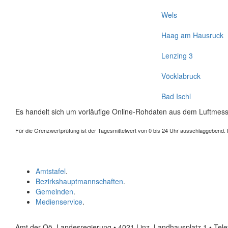
Wels
Haag am Hausruck
Lenzing 3
Vöcklabruck
Bad Ischl
Es handelt sich um vorläufige Online-Rohdaten aus dem Luftmess
Für die Grenzwertprüfung ist der Tagesmittelwert von 0 bis 24 Uhr ausschlaggebend. Der
Amtstafel
.
Bezirkshauptmannschaften
.
Gemeinden
.
Medienservice
.
Amt der Oö. Landesregierung • 4021 Linz, Landhausplatz 1
• Tel