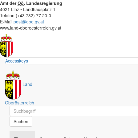
Amt der
Oö.
Landesregierung
4021 Linz • Landhausplatz 1
Telefon (+43 732) 77 20-0
E-Mail
post@ooe.gv.at
www.land-oberoesterreich.gv.at
Accesskeys
Land
Oberösterreich
Schnellsuche
Schnellsuche
Suchen