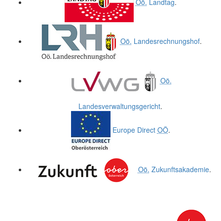
Oö.
Landtag
.
Oö.
Landesrechnungshof
.
Oö.
Landesverwaltungsgericht
.
Europe Direct
OÖ
.
Oö.
Zukunftsakademie
.