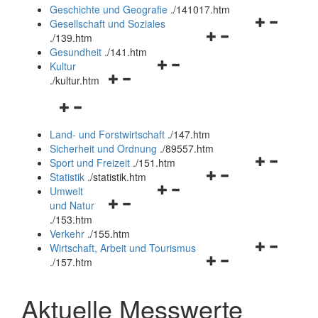
und
Geschichte und Geografie
.
/141017.htm
schließen
Navigationsm
Gesellschaft und Soziales
Navigationsmenü
öffnen
.
/139.htm
öffnen
und
Gesundheit
.
/141.htm
Navigationsmenü
und
schließen
Kultur
Navigationsmenü
öffnen
schließen
.
/kultur.htm
öffnen
und
Navigationsmenü
und
schließen
öffnen
schließen
Land- und Forstwirtschaft
.
/147.htm
und
Sicherheit und Ordnung
.
/89557.htm
schließen
Navigationsm
Sport und Freizeit
.
/151.htm
Navigationsmenü
öffnen
Statistik
.
/statistik.htm
Navigationsmenü
öffnen
und
Umwelt
Navigationsmenü
öffnen
und
schließen
und Natur
öffnen
und
schließen
.
/153.htm
und
schließen
Verkehr
.
/155.htm
schließen
Navigationsm
Wirtschaft, Arbeit und Tourismus
Navigationsmenü
öffnen
.
/157.htm
öffnen
und
und
schließen
Aktuelle Messwerte
schließen