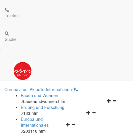
.
Telefon
.
Suche
.
Coronavirus: Aktuelle Informationen
Bauen und Wohnen
Navigationsm
.
/bauenundwohnen.htm
öffnen
Bildung und Forschung
Navigationsmenü
und
.
/133.htm
öffnen
schließen
Europa und
Navigationsmenü
und
Internationales
öffnen
schließen
.
/203110.htm