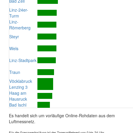
Bad Zell
Linz-24er-
Turm
Linz-
Römerberg
Steyr
Wels
Linz-Stadtpark
Traun
Vöcklabruck
Lenzing 3
Haag am
Hausruck
Bad Ischl
Es handelt sich um vorläufige Online-Rohdaten aus dem
Luftmessnetz.
Für die Grenzwertprüfung ist der Tagesmittelwert von 0 bis 24 Uhr