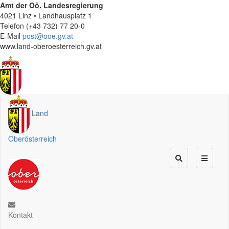
Amt der
Oö.
Landesregierung
4021 Linz • Landhausplatz 1
Telefon (+43 732) 77 20-0
E-Mail
post@ooe.gv.at
www.land-oberoesterreich.gv.at
Land
Oberösterreich
Kontakt