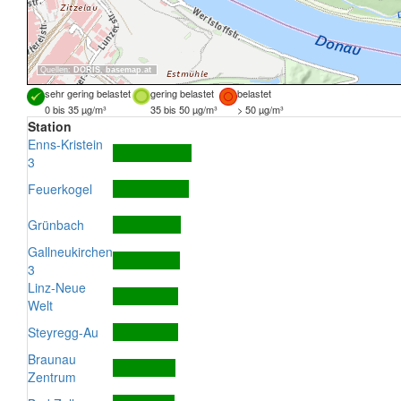
Quellen:
DORIS
,
basemap.at
sehr gering belastet
gering belastet
belastet
0 bis 35 µg/m³
35 bis 50 µg/m³
> 50 µg/m³
Station
Enns-Kristein
3
Feuerkogel
Grünbach
Gallneukirchen
3
Linz-Neue
Welt
Steyregg-Au
Braunau
Zentrum