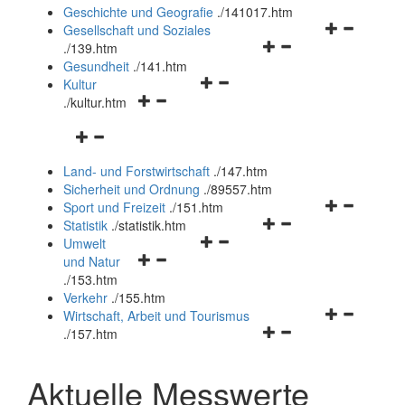
und
Geschichte und Geografie
.
/141017.htm
schließen
Navigationsm
Gesellschaft und Soziales
Navigationsmenü
öffnen
.
/139.htm
öffnen
und
Gesundheit
.
/141.htm
Navigationsmenü
und
schließen
Kultur
Navigationsmenü
öffnen
schließen
.
/kultur.htm
öffnen
und
Navigationsmenü
und
schließen
öffnen
schließen
Land- und Forstwirtschaft
.
/147.htm
und
Sicherheit und Ordnung
.
/89557.htm
schließen
Navigationsm
Sport und Freizeit
.
/151.htm
Navigationsmenü
öffnen
Statistik
.
/statistik.htm
Navigationsmenü
öffnen
und
Umwelt
Navigationsmenü
öffnen
und
schließen
und Natur
öffnen
und
schließen
.
/153.htm
und
schließen
Verkehr
.
/155.htm
schließen
Navigationsm
Wirtschaft, Arbeit und Tourismus
Navigationsmenü
öffnen
.
/157.htm
öffnen
und
und
schließen
Aktuelle Messwerte
schließen