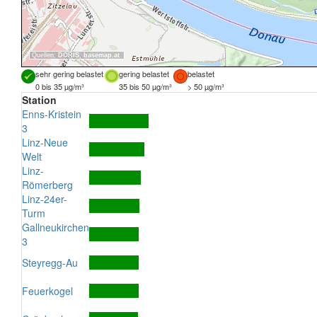
Quellen:
DORIS
,
basemap.at
sehr gering belastet
gering belastet
belastet
0 bis 35 µg/m³
35 bis 50 µg/m³
> 50 µg/m³
Station
Enns-Kristein
3
Linz-Neue
Welt
Linz-
Römerberg
Linz-24er-
Turm
Gallneukirchen
3
Steyregg-Au
Feuerkogel