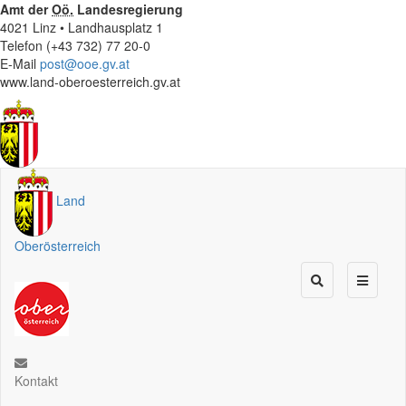
Amt der
Oö.
Landesregierung
4021 Linz • Landhausplatz 1
Telefon (+43 732) 77 20-0
E-Mail
post@ooe.gv.at
www.land-oberoesterreich.gv.at
Land
Oberösterreich
Kontakt