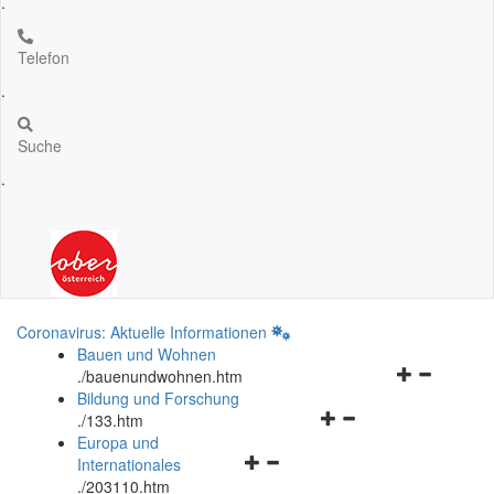
.
Telefon
.
Suche
.
Coronavirus: Aktuelle Informationen
Bauen und Wohnen
Navigationsm
.
/bauenundwohnen.htm
öffnen
Bildung und Forschung
Navigationsmenü
und
.
/133.htm
öffnen
schließen
Europa und
Navigationsmenü
und
Internationales
öffnen
schließen
.
/203110.htm