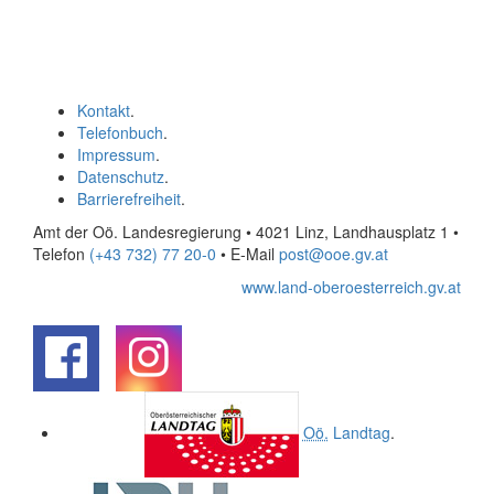
Kontakt
.
Telefonbuch
.
Impressum
.
Datenschutz
.
Barrierefreiheit
.
Amt der Oö. Landesregierung • 4021 Linz, Landhausplatz 1
•
Telefon
(+43 732) 77 20-0
• E-Mail
post@ooe.gv.at
www.land-oberoesterreich.gv.at
.
.
Oö.
Landtag
.